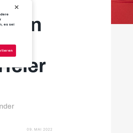
ndere
gegen
r
, es sei
ptieren
rfeier
inder
09. MAI 2022