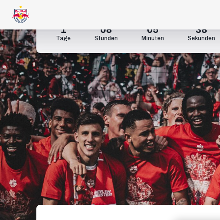
1
08
05
37
Tage
Stunden
Minuten
Sekunden