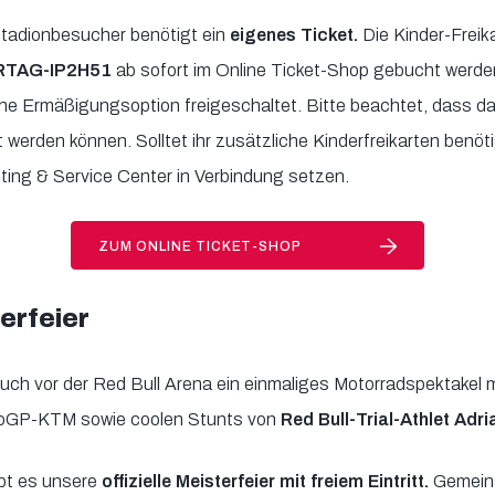
tadionbesucher benötigt ein
eigenes Ticket.
Die Kinder-Freik
RTAG-IP2H51
ab sofort im Online Ticket-Shop gebucht werd
che Ermäßigungsoption freigeschaltet. Bitte beachtet, dass d
 werden können. Solltet ihr zusätzliche Kinderfreikarten benöti
ting & Service Center in Verbindung setzen.
ZUM ONLINE TICKET-SHOP
terfeier
uch vor der Red Bull Arena ein einmaliges Motorradspektakel 
toGP-KTM sowie coolen Stunts von
Red Bull-Trial-Athlet Ad
bt es unsere
offizielle Meisterfeier mit freiem Eintritt.
Gemeinsa