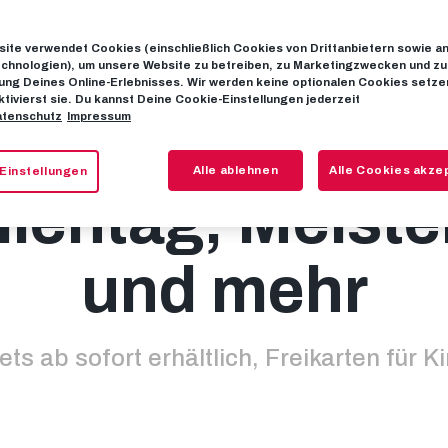
ite verwendet Cookies (einschließlich Cookies von Drittanbietern sowie a
onabschluss 
chnologien), um unsere Website zu betreiben, zu Marketingzwecken und zu
ng Deines Online-Erlebnisses. Wir werden keine optionalen Cookies setzen
ktivierst sie. Du kannst Deine Cookie-Einstellungen jederzeit
tenschutz
Impressum
Klagenfurt mit
Alle ablehnen
Alle Cookies akze
Einstellungen
ientag, Meiste
und mehr
ets ab sofort erhältlich, Freikarten für K