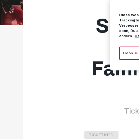
Diese Webs
Sais
Trackingte
Verbesseru
denn, Du a
ändern.
Da
Cookie-
Famil
Tick
TICKETINFO