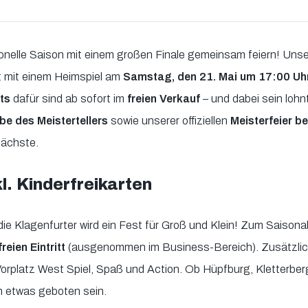
onelle Saison mit einem großen Finale gemeinsam feiern! Uns
it mit einem Heimspiel am
Samstag, den 21. Mai um 17:00 Uh
ets
dafür sind ab sofort im
freien Verkauf
– und dabei sein lohn
e des Meistertellers
sowie unserer offiziellen
Meisterfeier b
nächste.
l. Kinderfreikarten
e Klagenfurter wird ein Fest für Groß und Klein! Zum Saisona
reien Eintritt
(ausgenommen im Business-Bereich). Zusätzlich
orplatz West Spiel, Spaß und Action. Ob Hüpfburg, Kletterber
n etwas geboten sein.