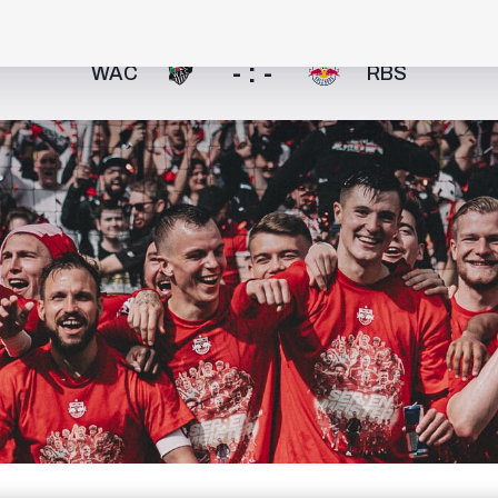
- : -
WAC
RBS