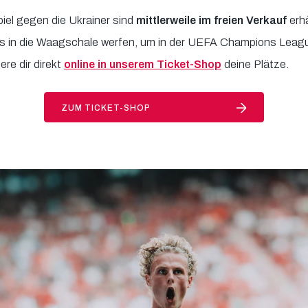
iel gegen die Ukrainer sind
mittlerweile im freien Verkauf
erhä
les in die Waagschale werfen, um in der UEFA Champions Lea
ere dir direkt
online in unserem Ticket-Shop
deine Plätze.
ZUM TICKET-SHOP