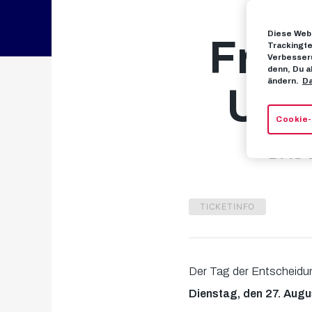
Diese Webs
Frei
Trackingte
Verbesseru
denn, Du a
ändern.
Da
UCL-
Cookie-
DAS 
TICKETINFO
Der Tag der Entscheidu
Dienstag, den 27. Aug