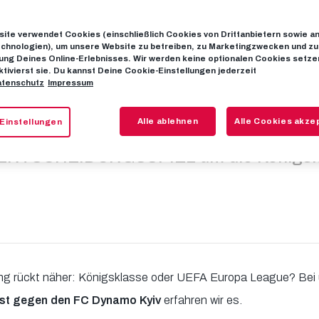
ite verwendet Cookies (einschließlich Cookies von Drittanbietern sowie a
er Ticketverkauf
chnologien), um unsere Website zu betreiben, zu Marketingzwecken und zu
ng Deines Online-Erlebnisses. Wir werden keine optionalen Cookies setzen
ktivierst sie. Du kannst Deine Cookie-Einstellungen jederzeit
tenschutz
Impressum
Play-off gesta
Alle ablehnen
Alle Cookies akze
Einstellungen
ENTSCHEIDUNGSSPIEL um die Königsk
ng rückt näher: Königsklasse oder UEFA Europa League? Bei
ust gegen den FC Dynamo Kyiv
erfahren wir es.