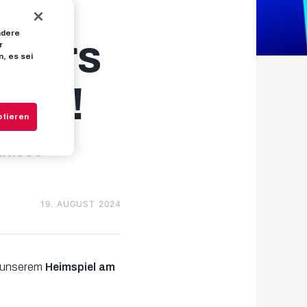
ndere
 fürs
r
, es sei
rtet!
ptieren
lasse
19. AUGUST 2024
 unserem
Heimspiel am