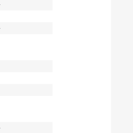
–
–
–