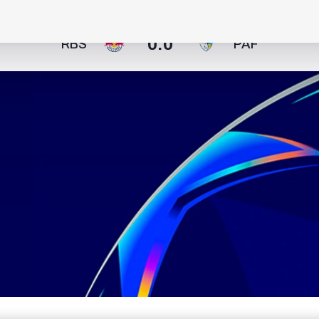
0:0
RBS
PAF