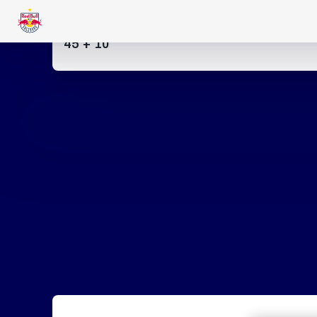
45
+ 10’