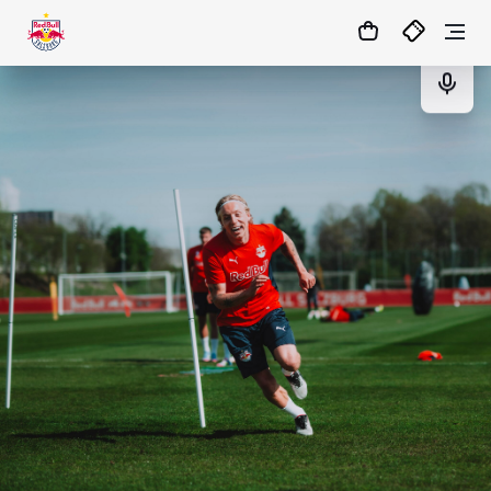
05
:
19
:
06
- : -
TICKETS