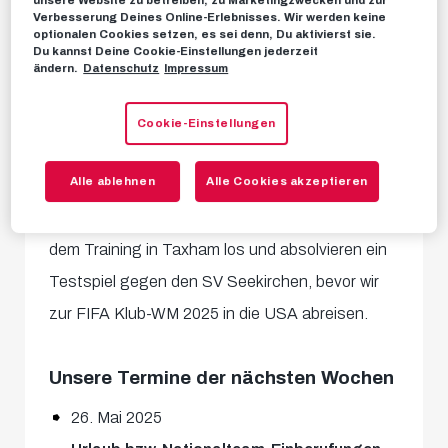
Die Verschnaufpause nach dem
Verbesserung Deines Online-Erlebnisses. Wir werden keine
Meisterschaftsfinale ist nur eine äußerst kurze.
optionalen Cookies setzen, es sei denn, Du aktivierst sie.
Du kannst Deine Cookie-Einstellungen jederzeit
Ab heute genießen unsere Burschen ein paar
ändern.
Datenschutz
Impressum
freie Tage, für einige geht’s aber bereits
Cookie-Einstellungen
nächste Woche am Montag, den 02. Juni weiter
zu den Nationalteams.
Alle ablehnen
Alle Cookies akzeptieren
Wenig später legen wir auch schon wieder mit
dem Training in Taxham los und absolvieren ein
Testspiel gegen den SV Seekirchen, bevor wir
zur FIFA Klub-WM 2025 in die USA abreisen.
Unsere Termine der nächsten Wochen
26. Mai 2025