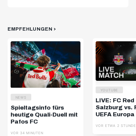
EMPFEHLUNGEN
YOUTUBE
NEWS
LIVE: FC Red 
Salzburg vs. 
Spieltagsinfo fürs
UEFA Europa
heutige Quali-Duell mit
Qualifiers | 
Pafos FC
VOR ETWA 2 STUND
VOR 34 MINUTEN