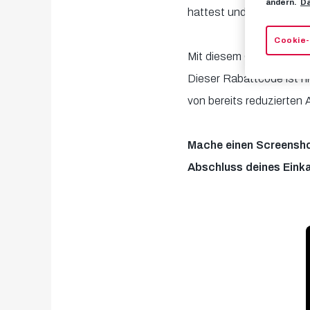
ändern.
Da
hattest und hoffen, dich
Cookie-
Mit diesem QR-Code kann
Dieser Rabattcode ist ni
von bereits reduzierten A
Mache einen Screenshot
Abschluss deines Einkau