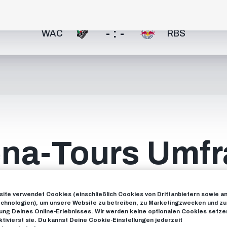
- : -
WAC
RBS
na-Tours Umf
ite verwendet Cookies (einschließlich Cookies von Drittanbietern sowie a
chnologien), um unsere Website zu betreiben, zu Marketingzwecken und zu
ng Deines Online-Erlebnisses. Wir werden keine optionalen Cookies setzen
ilnahme an der Umfrage! Wir hoffen, dass du eine schöne Zeit 
ktivierst sie. Du kannst Deine Cookie-Einstellungen jederzeit