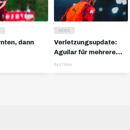
U
NEWS
rnten, dann
Verletzungsupdate:
Aguilar für mehrere
Wochen out
GESTERN