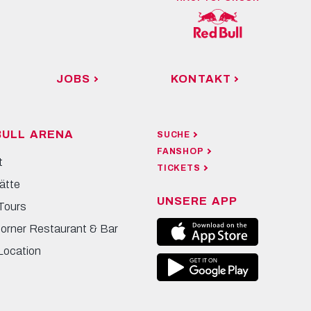
JOBS
KONTAKT
BULL ARENA
SUCHE
FANSHOP
t
TICKETS
ätte
UNSERE APP
Tours
Corner Restaurant & Bar
Location