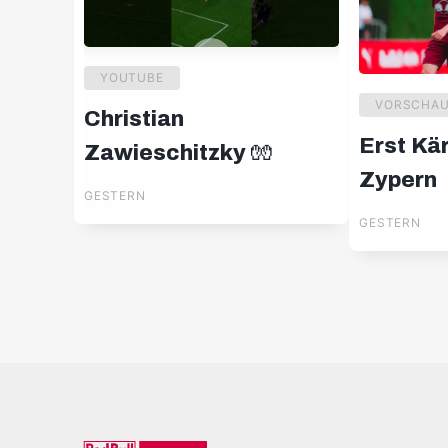
YOUTUBE
VORSCHA
Christian
Erst Kä
Zawieschitzky 🧤
Zypern
GESTERN
GESTERN