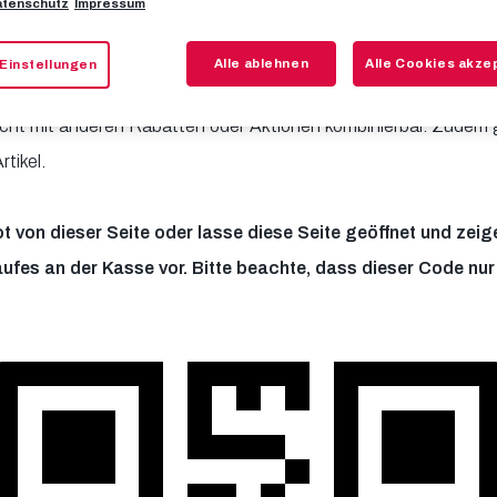
tenschutz
Impressum
 bald an einem Heimspieltag bei uns begrüßen zu dürfen.
Alle ablehnen
Alle Cookies akze
Einstellungen
st du dir jetzt deinen 10%-Rabatt für den Einkauf im Bullsho
cht mit anderen Rabatten oder Aktionen kombinierbar. Zudem gi
rtikel.
 von dieser Seite oder lasse diese Seite geöffnet und zei
fes an der Kasse vor. Bitte beachte, dass dieser Code nur 