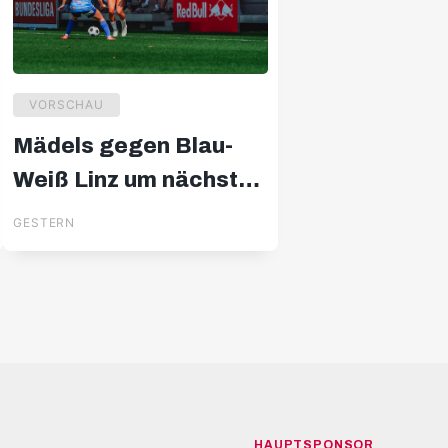
VORSCHAU
Mädels gegen Blau-
Weiß Linz um nächsten
Erfolg
GESTERN
HAUPTSPONSOR