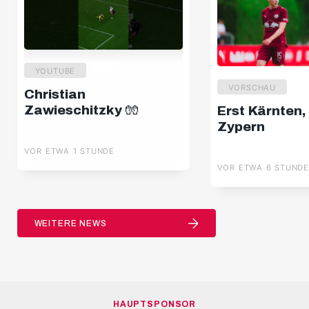
YOUTUBE
VORSCHAU
Christian
Zawieschitzky 🧤
Erst Kärnten,
Zypern
VOR ETWA 1 STUNDE
VOR ETWA 6 STUND
WEITERE NEWS
HAUPTSPONSOR