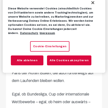
auf deine Ohren. Egal, ob du unterwegs bist, in
Diese Website verwendet Cookies (einschließlich Cookies
der Arbeit steckst oder anderweitig verhindert
von Drittanbietern sowie andere Trackingtechnologien), um
unsere Website zu betreiben, zu Marketingzwecken und zur
bist – unseren Audio-Kommentar kannst du mit
Verbesserung Deines Online-Erlebnisses. Wir werden keine
optionalen Cookies setzen, es sei denn, Du aktivierst sie.
der FC RBS-App von überall empfangen.
Du kannst Deine Cookie-Einstellungen jederzeit
ändern.
Datenschutz
Impressum
Unser Spieltagsradio ermöglicht es dir, die
Cookie-Einstellungen
mitreißende Atmosphäre der Spiele zu erleben,
als wärst du selbst vor Ort. Damit bietet der
Alle ablehnen
Alle Cookies akzeptieren
Bullenfunk eine zuverlässige Alternative für alle
Fans der Roten Bullen, die auch unterwegs auf
dem Laufenden bleiben wollen.
Egal, ob Bundesliga, Cup oder internationale
Wettbewerbe – egal, ob heim oder auswärts –