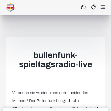
1
:
19
:
48
:
29
- : -
MATCHCENTER
bullenfunk-
spieltagsradio-live
Verpasse nie wieder einen entscheidenden
Moment! Der Bullenfunk bringt dir alle
Pflichtspiele unserer Burschen in Echtzeit direkt