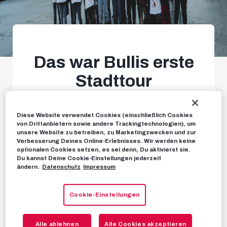
Das war Bullis erste
Stadttour
Wissbegierig durch Salzburg
Diese Website verwendet Cookies (einschließlich Cookies
von Drittanbietern sowie andere Trackingtechnologien), um
unsere Website zu betreiben, zu Marketingzwecken und zur
Verbesserung Deines Online-Erlebnisses. Wir werden keine
BULLIDIKIDZ-CLUB
28. NOVEMBER 2022
optionalen Cookies setzen, es sei denn, Du aktivierst sie.
Du kannst Deine Cookie-Einstellungen jederzeit
ändern.
Datenschutz
Impressum
Was war das für eine grandiose Tour durch
Cookie-Einstellungen
unsere Lieblingsstadt!
Gemeinsam mit euch
hat Bulli am vergangenen Sonntag – quasi im
Alle ablehnen
Alle Cookies akzeptieren