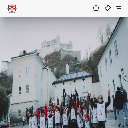
1
:
22
:
19
:
57
- : -
MATCHCENTER