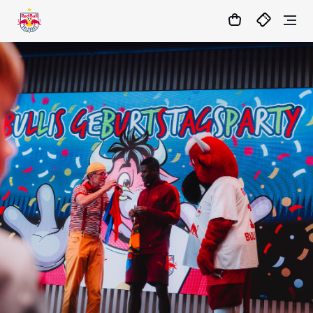
1
:
09
:
40
:
06
- : -
MATCHCENTER