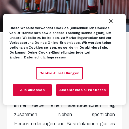
Diese Website verwendet Cookies (einschließlich Cookies
Events
von Drittanbietern sowie andere Trackingtechnologien), um
unsere Website zu betreiben, zu Marketingzwecken und zur
Verbesserung Deines Online-Erlebnisses. Wir werden keine
optionalen Cookies setzen, es sei denn, Du aktivierst sie.
Du kannst Deine Cookie-Einstellungen jederzeit
ändern.
Datenschutz
Impressum
Ob im Salzburger Zoo, Fantasiana Erlebnispark
Cookie-Einstellungen
oder in anderen Locations: Bei den Bullidikidz-
Club-Events ist jede Menge Spaß
Alle ablehnen
Alle Cookies akzeptieren
garantiert! Gemeinsam erleben alle Beteiligten
immer wieder einen abenteuerlichen Tag
zusammen. Neben sportlichen
Herausforderungen und Bastelaktionen gibt es