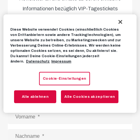
Informationen bezüglich VIP-Tagestickets
sowie
Tagesangebote für Skyboxen und
Business Cards.
Zusätzlich bieten wir dir die
Diese Website verwendet Cookies (einschließlich Cookies
von Drittanbietern sowie andere Trackingtechnologien), um
Teilnahme an exklusiven Gewinnspielen,
bei
unsere Website zu betreiben, zu Marketingzwecken und zur
Verbesserung Deines Online-Erlebnisses. Wir werden keine
denen du fantastische Preise gewinnen und
optionalen Cookies setzen, es sei denn, Du aktivierst sie.
Du kannst Deine Cookie-Einstellungen jederzeit
unvergessliche Momente erleben kannst.
ändern.
Datenschutz
Impressum
Außerdem erhältst du alle
Infos zu unseren
Business Reisen
zu den internationalen
Cookie-Einstellungen
Auswärtsspielen unserer Roten Bullen.
Alle ablehnen
Alle Cookies akzeptieren