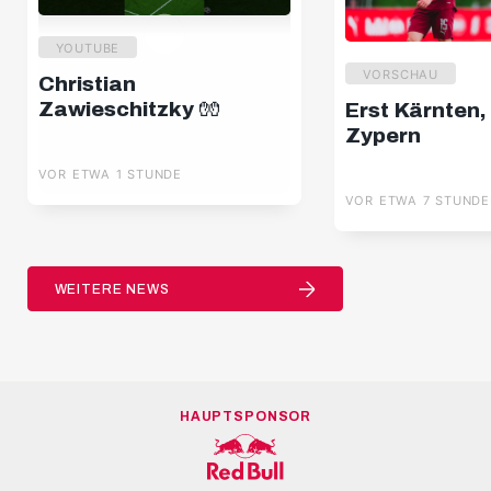
YOUTUBE
VORSCHAU
Christian
Zawieschitzky 🧤
Erst Kärnten,
Zypern
VOR ETWA 1 STUNDE
VOR ETWA 7 STUNDE
WEITERE NEWS
HAUPTSPONSOR