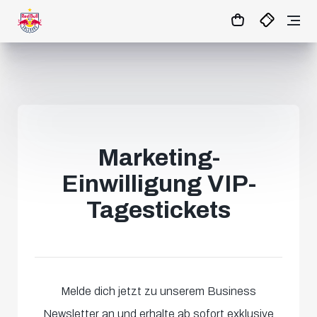
1
:
19
:
37
:
32
- : -
MATCHCENTER
Marketing-
Einwilligung VIP-
Tagestickets
Melde dich jetzt zu unserem Business
Newsletter an und erhalte ab sofort exklusive