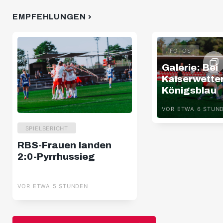
EMPFEHLUNGEN
FOTOS
Galerie: Bei
Kaiserwette
Königsblau
VOR ETWA 6 STUN
SPIELBERICHT
RBS-Frauen landen
2:0-Pyrrhussieg
VOR ETWA 5 STUNDEN