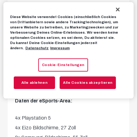
Zockern neue Aussichten. Auf exquisiten
EIZO-
Bildschirmen
und mit einer
Diese Website verwendet Cookies (einschließlich Cookies
von Drittanbietern sowie andere Trackingtechnologien), um
besonderen
Gaming-HiFi-Anlage
von
Teufel
unsere Website zu betreiben, zu Marketingzwecken und zur
Verbesserung Deines Online-Erlebnisses. Wir werden keine
Audio
habt ihr die Möglichkeit, auf
optionalen Cookies setzen, es sei denn, Du aktivierst sie.
Du kannst Deine Cookie-Einstellungen jederzeit
vier
PS5 FIFA
, die Fußballsimulation von EA
ändern.
Datenschutz
Impressum
SPORTS, zu spielen und –
an Spieltagen
des
FC Red Bull Salzburg – Turniere oder Trainings
Cookie-Einstellungen
zu machen, an denen regelmäßig
eSports-
Alle ablehnen
Alle Cookies akzeptieren
Profis
unserer Roten Bullen mit
dabei
sind.
Daten der eSports-Area:
4x Playstation 5
4x Eizo Bildschirme, 27 Zoll