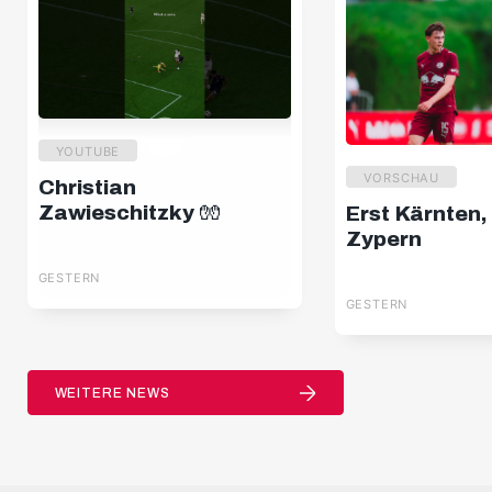
YOUTUBE
VORSCHAU
Christian
Zawieschitzky 🧤
Erst Kärnten,
Zypern
GESTERN
GESTERN
WEITERE NEWS