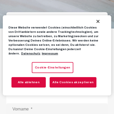
Diese Website verwendet Cookies (einschließlich Cookies
Sichere dir jetzt deine
von Drittanbietern sowie andere Trackingtechnologien), um
unsere Website zu betreiben, zu Marketingzwecken und zur
Eventfotos
Verbesserung Deines Online-Erlebnisses. Wir werden keine
optionalen Cookies setzen, es sei denn, Du aktivierst sie.
Du kannst Deine Cookie-Einstellungen jederzeit
ändern.
Datenschutz
Impressum
Cookie-Einstellungen
Melde dich mit dem untenstehenden Formular
an und erhalte kurz nach deinem Event deinen
Alle ablehnen
Alle Cookies akzeptieren
persönlichen Fotolink.