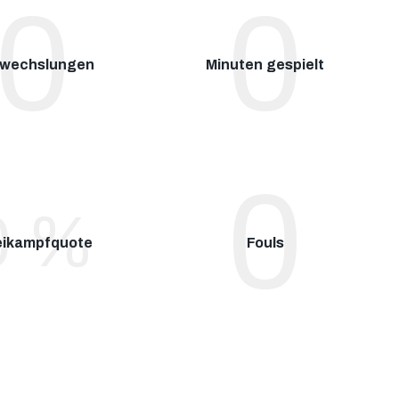
0
0
wechslungen
Minuten gespielt
0
0
%
ikampfquote
Fouls