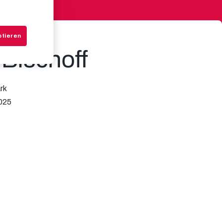
ptieren
Bischoff
rk
025