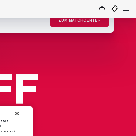
ZUM MATCHCENTER
FF
FF
ndere
r
, es sei