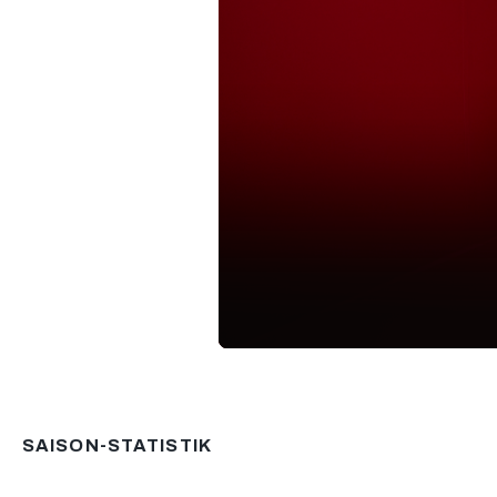
0
seconds
of
2
minutes,
45
SAISON-STATISTIK
seconds
Volume
90%