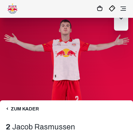
07
:
29
:
48
- : -
MATCHCENTER
ZUM KADER
2
Jacob Rasmussen