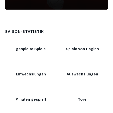
0
seconds
of
3
minutes,
45
SAISON-STATISTIK
seconds
gespielte Spiele
Spiele von Beginn
Einwechslungen
Auswechslungen
Minuten gespielt
Tore