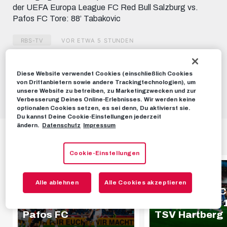
der UEFA Europa League FC Red Bull Salzburg vs.
Pafos FC Tore: 88’ Tabakovic
RBS-TV
VOR ETWA 5 STUNDEN
Diese Website verwendet Cookies (einschließlich Cookies
Dieses Video teilen:
von Drittanbietern sowie andere Trackingtechnologien), um
Tweet
unsere Website zu betreiben, zu Marketingzwecken und zur
Verbesserung Deines Online-Erlebnisses. Wir werden keine
optionalen Cookies setzen, es sei denn, Du aktivierst sie.
Du kannst Deine Cookie-Einstellungen jederzeit
ändern.
Datenschutz
Impressum
HIGHLIGHTS
Cookie-Einstellungen
HIGHLIGHTS
HIGHLIGHTS
Alle ablehnen
Alle Cookies akzeptieren
Highlights | FC Red
Highlights | F
Bull Salzburg 1 - 0
Bull Salzburg 1
Pafos FC
TSV Hartberg