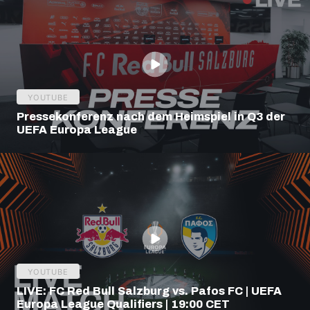
YOUTUBE
Pressekonferenz nach dem Heimspiel in Q3 der
UEFA Europa League
YOUTUBE
LIVE: FC Red Bull Salzburg vs. Pafos FC | UEFA
Europa League Qualifiers | 19:00 CET