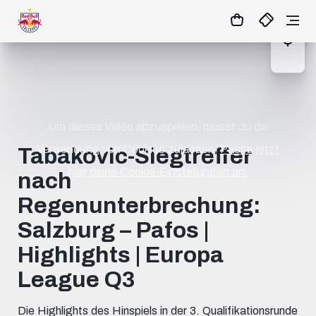
1:0
MATCHCENTER
Um dieses Video abzuspielen, musst du die
Verwendung von Cookies zulassen.
Passe jetzt
Tabakovic-Siegtreffer
hier deine Cookie-Einstellungen an.
nach
Regenunterbrechung:
Salzburg – Pafos |
Highlights | Europa
League Q3
Die Highlights des Hinspiels in der 3. Qualifikationsrunde