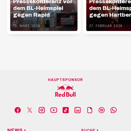
Pressekonferenz vor
Pressekonfere
dem BL-Heimspiel
dem BL-Heimsp
gegen Rapid
gegen Hartbe
13. MÄRZ 2026
27. FEBRUAR 2026
HAUPTSPONSOR
NEWS
SUCHE