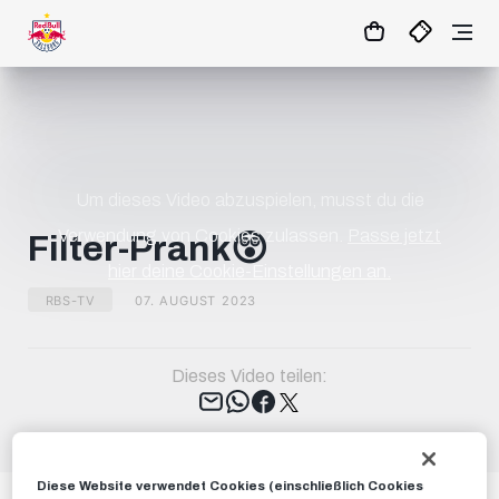
08
:
09
:
57
- : -
TICKETS
Um dieses Video abzuspielen, musst du die
Verwendung von Cookies zulassen.
Passe jetzt
Filter-Prank😲
hier deine Cookie-Einstellungen an.
RBS-TV
07. AUGUST 2023
Dieses Video teilen:
Tweet
Diese Website verwendet Cookies (einschließlich Cookies