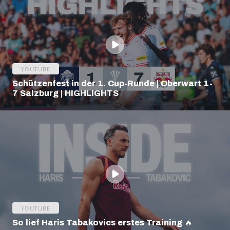
YOUTUBE
Schützenfest in der 1. Cup-Runde | Oberwart 1-
7 Salzburg | HIGHLIGHTS
YOUTUBE
So lief Haris Tabakovics erstes Training 🔥