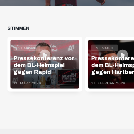
STIMMEN
STIMMEN
STIMMEN
Pressekonferenz vor
Pressekonfere
dem BL-Heimspiel
dem BL-Heimsp
gegen Rapid
gegen Hartbe
13. MÄRZ 2026
27. FEBRUAR 2026