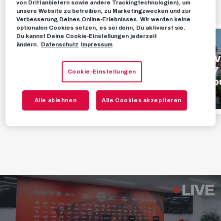
von Drittanbietern sowie andere Trackingtechnologien), um
HIGHLIGHTS
unsere Website zu betreiben, zu Marketingzwecken und zur
Verbesserung Deines Online-Erlebnisses. Wir werden keine
optionalen Cookies setzen, es sei denn, Du aktivierst sie.
Du kannst Deine Cookie-Einstellungen jederzeit
HIGHLIGHTS
HIGHLIGHTS
ändern.
Datenschutz
Impressum
Highlights | FC Red
Highlights | SV
Bull Salzburg 1 - 0
Oberwart 1 - 7
Cookie-Einstellungen
TSV Hartberg
Red Bull Salzb
01. AUGUST 2026
26. JULI 2026
Alle ablehnen
Alle Cookies akzeptieren