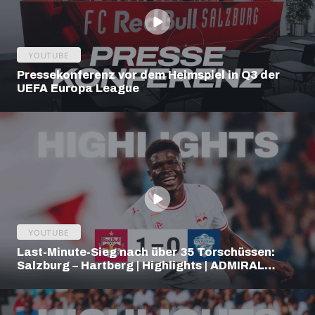
YOUTUBE
Pressekonferenz vor dem Heimspiel in Q3 der
UEFA Europa League
YOUTUBE
Last-Minute-Sieg nach über 35 Torschüssen:
Salzburg – Hartberg | Highlights | ADMIRAL
Bundesliga