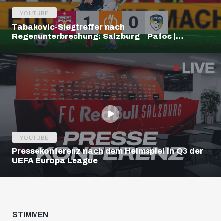
YOUTUBE
Tabakovic-Siegtreffer nach
Regenunterbrechung: Salzburg – Pafos |
Highlights | Europa League Q3
YOUTUBE
Pressekonferenz nach dem Heimspiel in Q3 der
UEFA Europa League
STIMMEN