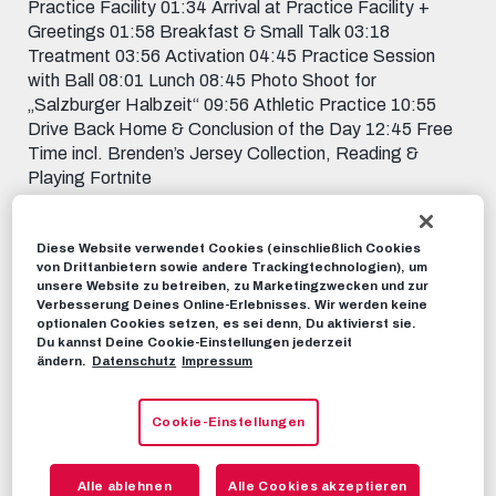
Practice Facility 01:34 Arrival at Practice Facility +
Greetings 01:58 Breakfast & Small Talk 03:18
Treatment 03:56 Activation 04:45 Practice Session
with Ball 08:01 Lunch 08:45 Photo Shoot for
„Salzburger Halbzeit“ 09:56 Athletic Practice 10:55
Drive Back Home & Conclusion of the Day 12:45 Free
Time incl. Brenden’s Jersey Collection, Reading &
Playing Fortnite
RBS-TV
04. MAI 2022
Diese Website verwendet Cookies (einschließlich Cookies
von Drittanbietern sowie andere Trackingtechnologien), um
unsere Website zu betreiben, zu Marketingzwecken und zur
Dieses Video teilen:
Verbesserung Deines Online-Erlebnisses. Wir werden keine
Tweet
optionalen Cookies setzen, es sei denn, Du aktivierst sie.
Du kannst Deine Cookie-Einstellungen jederzeit
EMPFOHLENE VIDEOS
ändern.
Datenschutz
Impressum
RBS-TV
Cookie-Einstellungen
A Day in the Life of Oscar Gloukh
🏡
Alle ablehnen
Alle Cookies akzeptieren