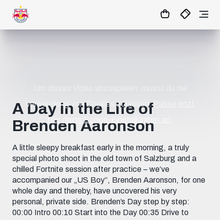
11
:
33
:
17
- : -
MATCHCENTER
Um dieses Video abzuspielen, musst du die
Verwendung von Cookies zulassen.
Passe jetzt
A Day in the Life of
hier deine Cookie-Einstellungen an.
Brenden Aaronson
A little sleepy breakfast early in the morning, a truly
special photo shoot in the old town of Salzburg and a
chilled Fortnite session after practice – we’ve
accompanied our „US Boy“, Brenden Aaronson, for one
whole day and thereby, have uncovered his very
personal, private side. Brenden’s Day step by step:
00:00 Intro 00:10 Start into the Day 00:35 Drive to