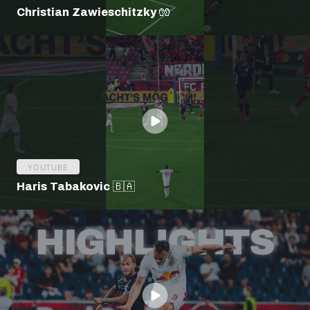
Christian Zawieschitzky 🧤
YOUTUBE
Haris Tabakovic 🇧🇦