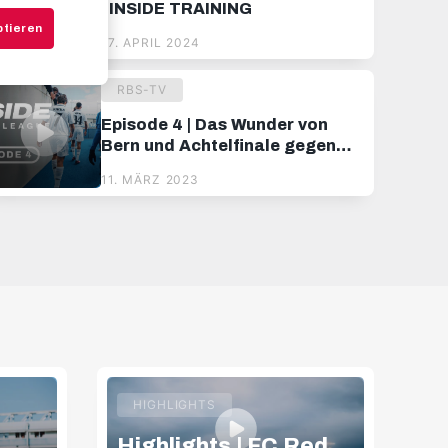
| INSIDE TRAINING
ptieren
17. APRIL 2024
RBS-TV
Episode 4 | Das Wunder von
Bern und Achtelfinale gegen
Real Madrid | INSIDE YOUTH
11. MÄRZ 2023
LEAGUE
HIGHLIGHTS
Highlights | FC Red
Hi