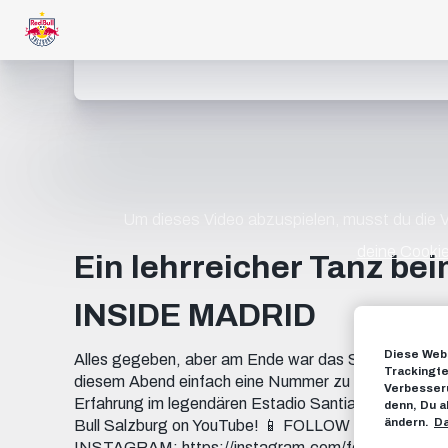
Um dieses Video abzuspielen, musst du die
deine Cookie
Ein lehrreicher Tanz bei
INSIDE MADRID
Diese Webs
Alles gegeben, aber am Ende war das Starensemble v
Trackingte
diesem Abend einfach eine Nummer zu groß. 💥 Und 
Verbesseru
Erfahrung im legendären Estadio Santiago Bernabéu
denn, Du a
ändern.
Da
Bull Salzburg on YouTube! 📱 FOLLOW US FACEBO
INSTAGRAM: https://instagram.com/fcredbullsalzbu