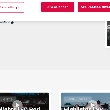
Alle ablehnen
Alle Cookies akze
Einstellungen
KHAu3aLxTURWj3A THREADS:
T YOUR TICKET: https://www.redbullsalzburg.at/tickets 🎒
alzburg/
HLIGHTS
HIGHLIGHTS
lights | FC Red
Highlights | SV