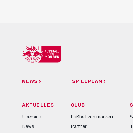
NEWS
SPIELPLAN
AKTUELLES
CLUB
S
Übersicht
Fußball von morgen
S
News
Partner
T