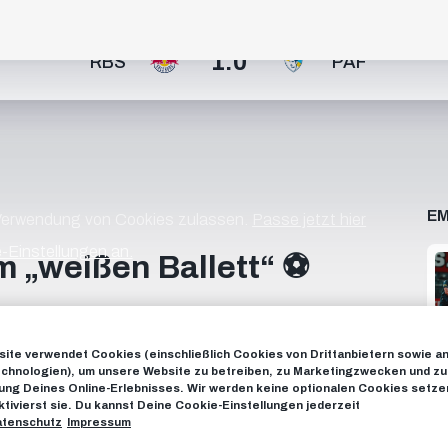
1:0
RBS
PAF
EM
 Verwendung von Cookies zulassen.
Passe jetzt hier
-Einstellungen an.
m „weißen Ballett“ ⚽️
ite verwendet Cookies (einschließlich Cookies von Drittanbietern sowie a
on Real Madrid rund um Kylian Mbappe, Vini Jr. & Co. an
chnologien), um unsere Website zu betreiben, zu Marketingzwecken und zu
doch blicken wir zurück auf eine atemberaubende
ng Deines Online-Erlebnisses. Wir werden keine optionalen Cookies setzen
. 🏟️ _______________________ Subscribe now to FC Red
ktivierst sie. Du kannst Deine Cookie-Einstellungen jederzeit
tenschutz
Impressum
OK: https://www.facebook.com/FCRedBullSalzburg
rg TIKTOK: https://www.tiktok.com/@fcredbullsalzburg