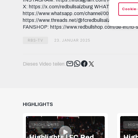
X: https://x.com/redbullsalzburg WHATSAPP:
Cookie-
https://www.whatsapp.com/channel/0029Va9I5
https://www.threads.net/@fcredbullsalzburg 🎟️ GE
FANSHOP: https://www.redbullshop.com/de-int/rb-s
RBS-TV
23. JANUAR 2025
Tweet
Dieses Video teilen:
HIGHLIGHTS
HIGHLIGHTS
HIG
Highlights | FC Red
High