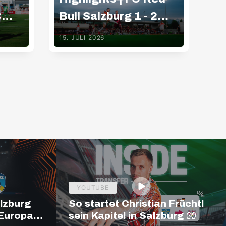
C
Bull Salzburg 1 - 2
Bu
g
Basaksehir FK
G
15. JULI 2026
15.
YOUTUBE
alzburg
So startet Christian Früchtl
 Europa
sein Kapitel in Salzburg 🧤