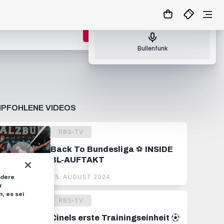
Nächster Bullenfunk: So., 09.08.26 17:00
ZUM MATCHCENTER
Bullenfunk
PFOHLENE VIDEOS
RBS-TV
Back To Bundesliga ⚽️ INSIDE
BL-AUFTAKT
05. AUGUST 2024
ndere
r
, es sei
RBS-TV
Cinels erste Trainingseinheit ⚽︎