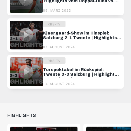
Highlights vom Doppel-Duell vs.
Zagreb | INSIDE YOUTH LEAGUE
09. MÄRZ 2023
RBS-TV
Kjaergaard-Show im Hinspiel:
Salzburg 2-1 Twente | Highlights |
UEFA Champions League Q3
07. AUGUST 2024
RBS-TV
Torspektakel im Rückspiel:
Twente 3-3 Salzburg | Highlights |
UEFA Champions League Q3
13. AUGUST 2024
HIGHLIGHTS