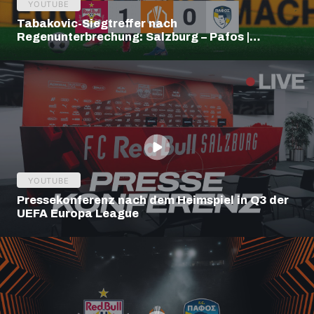
YOUTUBE
Tabakovic-Siegtreffer nach
Regenunterbrechung: Salzburg – Pafos |
Highlights | Europa League Q3
YOUTUBE
Pressekonferenz nach dem Heimspiel in Q3 der
UEFA Europa League