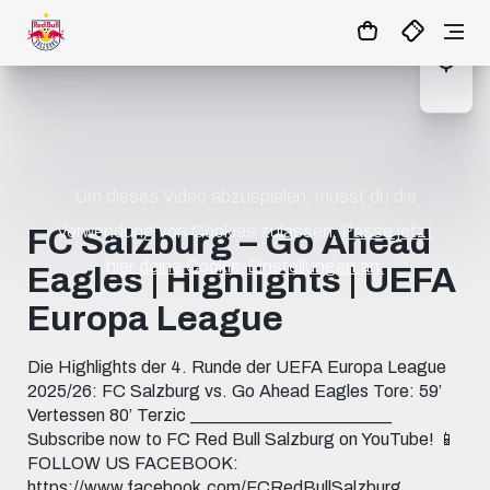
1:0
MATCHCENTER
Um dieses Video abzuspielen, musst du die
Verwendung von Cookies zulassen.
Passe jetzt
FC Salzburg – Go Ahead
hier deine Cookie-Einstellungen an.
Eagles | Highlights | UEFA
Europa League
Die Highlights der 4. Runde der UEFA Europa League
2025/26: FC Salzburg vs. Go Ahead Eagles Tore: 59’
Vertessen 80’ Terzic _______________________
Subscribe now to FC Red Bull Salzburg on YouTube! 📱
FOLLOW US FACEBOOK:
https://www.facebook.com/FCRedBullSalzburg