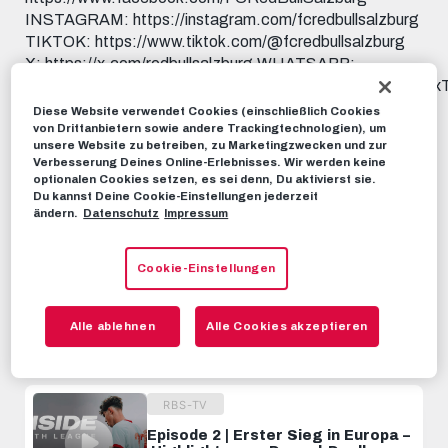
INSTAGRAM: https://instagram.com/fcredbullsalzburg
TIKTOK: https://www.tiktok.com/@fcredbullsalzburg
X: https://x.com/redbullsalzburg WHATSAPP:
https://www.whatsapp.com/channel/0029Va9I5KHAu3aL
THREADS:
Diese Website verwendet Cookies (einschließlich Cookies
https://www.threads.net/@fcredbullsalzburg 🎟️ GET
von Drittanbietern sowie andere Trackingtechnologien), um
unsere Website zu betreiben, zu Marketingzwecken und zur
YOUR TICKET: https://www.redbullsalzburg.at/tickets
Verbesserung Deines Online-Erlebnisses. Wir werden keine
🎒 FANSHOP: https://www.redbullshop.com/de-int/rb-
optionalen Cookies setzen, es sei denn, Du aktivierst sie.
salzburg/
Du kannst Deine Cookie-Einstellungen jederzeit
ändern.
Datenschutz
Impressum
RBS-TV
07. NOVEMBER 2025
Cookie-Einstellungen
Dieses Video teilen:
Tweet
Alle ablehnen
Alle Cookies akzeptieren
EMPFOHLENE VIDEOS
RBS-TV
Episode 2 | Erster Sieg in Europa –