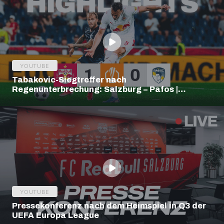
YOUTUBE
Tabakovic-Siegtreffer nach
Regenunterbrechung: Salzburg – Pafos |
Highlights | Europa League Q3
YOUTUBE
Pressekonferenz nach dem Heimspiel in Q3 der
UEFA Europa League