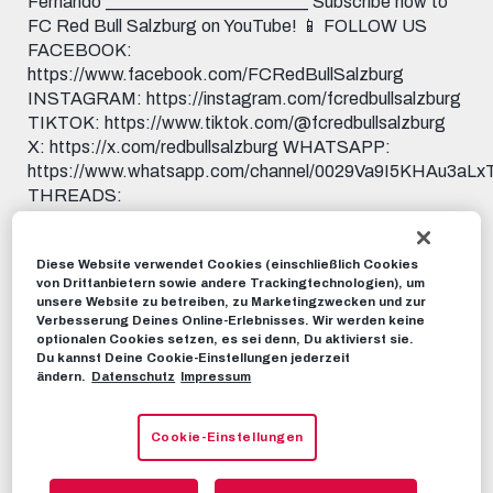
Fernando _______________________ Subscribe now to
FC Red Bull Salzburg on YouTube! 📱 FOLLOW US
FACEBOOK:
https://www.facebook.com/FCRedBullSalzburg
INSTAGRAM: https://instagram.com/fcredbullsalzburg
TIKTOK: https://www.tiktok.com/@fcredbullsalzburg
X: https://x.com/redbullsalzburg WHATSAPP:
https://www.whatsapp.com/channel/0029Va9I5KHAu3aL
THREADS:
https://www.threads.net/@fcredbullsalzburg 🎟️ GET
YOUR TICKET: https://www.redbullsalzburg.at/tickets
Diese Website verwendet Cookies (einschließlich Cookies
🎒 FANSHOP: https://www.redbullshop.com/de-int/rb-
von Drittanbietern sowie andere Trackingtechnologien), um
salzburg/
unsere Website zu betreiben, zu Marketingzwecken und zur
Verbesserung Deines Online-Erlebnisses. Wir werden keine
optionalen Cookies setzen, es sei denn, Du aktivierst sie.
RBS-TV
11. MÄRZ 2024
Du kannst Deine Cookie-Einstellungen jederzeit
ändern.
Datenschutz
Impressum
Dieses Video teilen:
Tweet
Cookie-Einstellungen
EMPFOHLENE VIDEOS