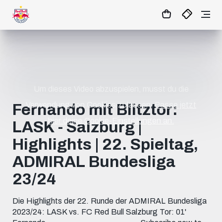
40
:
13
- : -
MATCHCENTER
Um dieses Video abzuspielen, musst du die
Verwendung von Cookies zulassen.
Passe jetzt
Fernando mit Blitztor:
hier deine Cookie-Einstellungen an.
LASK - Salzburg |
Highlights | 22. Spieltag,
ADMIRAL Bundesliga
23/24
Die Highlights der 22. Runde der ADMIRAL Bundesliga
2023/24: LASK vs. FC Red Bull Salzburg Tor: 01'