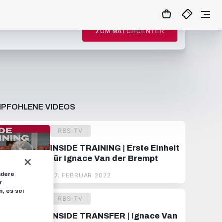
ZUM MATCHCENTER
PFOHLENE VIDEOS
RBS-TV
INSIDE TRAINING | Erste Einheit
für Ignace Van der Brempt
ndere
07. FEBRUAR 2022
r
, es sei
RBS-TV
INSIDE TRANSFER | Ignace Van