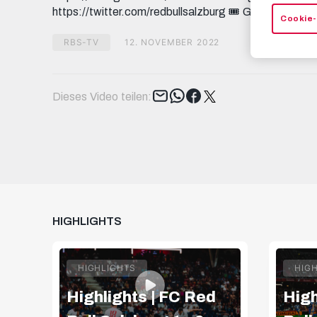
https://twitter.com/redbullsalzburg 🎟️ GET YOUR T
Cookie-
RBS-TV
12. NOVEMBER 2022
Tweet
Dieses Video teilen:
HIGHLIGHTS
HIGHLIGHTS
HIG
Highlights | FC Red
High