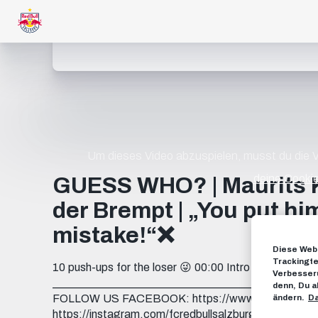
Um dieses Video abzuspielen, musst du die
deine Cookie
GUESS WHO? | Maurits K
der Brempt | „You put hi
mistake!“❌
Diese Webs
Trackingte
10 push-ups for the loser 😜 00:00 Intro 00:24 Rou
Verbesseru
___________________________________________ Subs
denn, Du a
FOLLOW US FACEBOOK: https://www.facebook.c
ändern.
Da
https://instagram.com/fcredbullsalzburg TWITCH: h