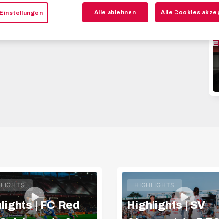
ICKET: www.redbullsalzburg.at/tickets
Alle ablehnen
Alle Cookies akze
Einstellungen
HLIGHTS
HIGHLIGHTS
lights | FC Red
Highlights | SV