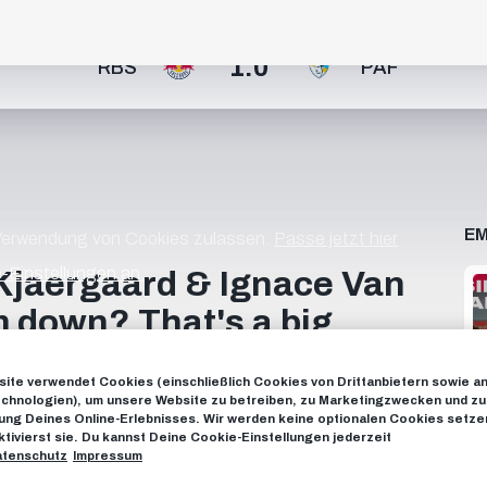
1:0
RBS
PAF
EM
 Verwendung von Cookies zulassen.
Passe jetzt hier
-Einstellungen an.
jaergaard & Ignace Van
m down? That's a big
ite verwendet Cookies (einschließlich Cookies von Drittanbietern sowie a
chnologien), um unsere Website zu betreiben, zu Marketingzwecken und zu
nd 1 03:20 Round 2 05:29 Round 3 08:25 punishment
ng Deines Online-Erlebnisses. Wir werden keine optionalen Cookies setzen
cribe now to FC Red Bull Salzburg on YouTube! 📱
ktivierst sie. Du kannst Deine Cookie-Einstellungen jederzeit
om/FCRedBullSal... INSTAGRAM:
tenschutz
Impressum
ttps://www.twitch.tv/fcredbullsalzburg TWITTER: