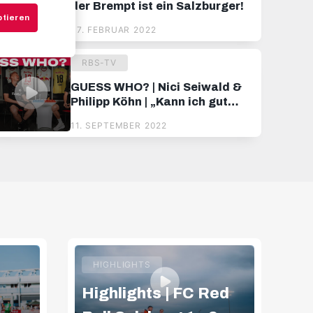
der Brempt ist ein Salzburger!
ptieren
07. FEBRUAR 2022
RBS-TV
GUESS WHO? | Nici Seiwald &
Philipp Köhn | „Kann ich gut
dribbeln?“ - „Nicht unbedingt
11. SEPTEMBER 2022
...“ 🤣
HIGHLIGHTS
Highlights | FC Red
Hi