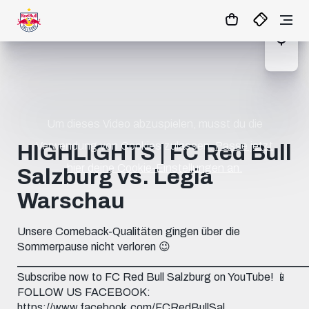
21
:
57
:
56
- : -
MATCHCENTER
Um dieses Video abzuspielen, musst du die
Verwendung von Cookies zulassen.
Passe jetzt
HIGHLIGHTS | FC Red Bull
hier deine Cookie-Einstellungen an.
Salzburg vs. Legia
Warschau
Unsere Comeback-Qualitäten gingen über die
Sommerpause nicht verloren 😉
____________________________________________________
Subscribe now to FC Red Bull Salzburg on YouTube! 📱
FOLLOW US FACEBOOK:
https://www.facebook.com/FCRedBullSal...