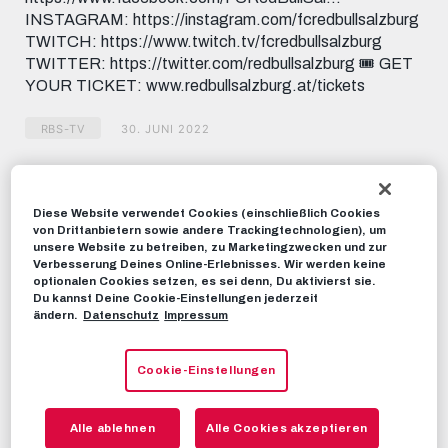
INSTAGRAM: https://instagram.com/fcredbullsalzburg
TWITCH: https://www.twitch.tv/fcredbullsalzburg
TWITTER: https://twitter.com/redbullsalzburg 🎟️ GET
YOUR TICKET: www.redbullsalzburg.at/tickets
RBS-TV
30. JUNI 2022
Dieses Video teilen:
Diese Website verwendet Cookies (einschließlich Cookies
Tweet
von Drittanbietern sowie andere Trackingtechnologien), um
EMPFOHLENE VIDEOS
unsere Website zu betreiben, zu Marketingzwecken und zur
Verbesserung Deines Online-Erlebnisses. Wir werden keine
optionalen Cookies setzen, es sei denn, Du aktivierst sie.
RBS-TV
Du kannst Deine Cookie-Einstellungen jederzeit
ändern.
Datenschutz
Impressum
LIVE: FC Red Bull Salzburg vs.
Legia Warschau | 15:00 Uhr
Cookie-Einstellungen
27. JUNI 2022
HIGHLIGHTS
Alle ablehnen
Alle Cookies akzeptieren