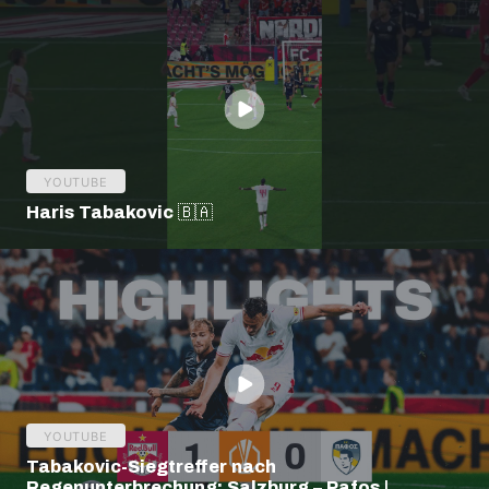
YOUTUBE
Haris Tabakovic 🇧🇦
YOUTUBE
Tabakovic-Siegtreffer nach
Regenunterbrechung: Salzburg – Pafos |