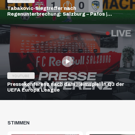
YOUTUBE
Tabakovic-Siegtreffer nach
Regenunterbrechung: Salzburg – Pafos |
Highlights | Europa League Q3
YOUTUBE
Pressekonferenz nach dem Heimspiel in Q3 der
UEFA Europa League
STIMMEN