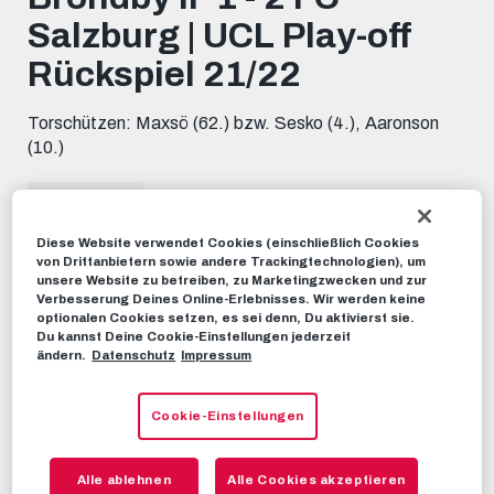
minutes,
Salzburg | UCL Play-off
0
Rückspiel 21/22
Torschützen: Maxsö (62.) bzw. Sesko (4.), Aaronson
(10.)
HIGHLIGHTS
25. AUGUST 2021
Diese Website verwendet Cookies (einschließlich Cookies
von Drittanbietern sowie andere Trackingtechnologien), um
Dieses Video teilen:
unsere Website zu betreiben, zu Marketingzwecken und zur
Tweet
Verbesserung Deines Online-Erlebnisses. Wir werden keine
optionalen Cookies setzen, es sei denn, Du aktivierst sie.
EMPFOHLENE VIDEOS
Du kannst Deine Cookie-Einstellungen jederzeit
ändern.
Datenschutz
Impressum
HIGHLIGHTS
FC Salzburg 2 - 1 Bröndby IF | UCL
Cookie-Einstellungen
Play-off Hinspiel 21/22
17. AUGUST 2021
Alle ablehnen
Alle Cookies akzeptieren