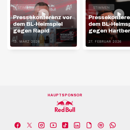
STIMMEN
STIMMEN
Pressekonferenz vor
Pressekonfere
dem BL-Heimspiel
dem BL-Heimsp
gegen Rapid
gegen Hartbe
13. MÄRZ 2026
27. FEBRUAR 2026
HAUPTSPONSOR