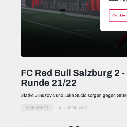
Cookie-
0
seconds
of
FC Red Bull Salzburg 2 -
5
minutes,
Runde 21/22
32
seconds
Volume
90%
Zlatko Junuzovic und Luka Sucic sorgen gegen Grün-
HIGHLIGHTS
04. APRIL 2022