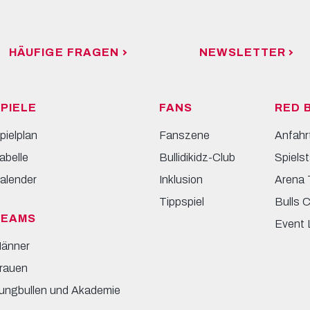
HÄUFIGE FRAGEN
NEWSLETTER
PIELE
FANS
RED 
pielplan
Fanszene
Anfahr
abelle
Bullidikidz-Club
Spielst
alender
Inklusion
Arena 
Tippspiel
Bulls 
TEAMS
Event 
änner
rauen
ungbullen und Akademie