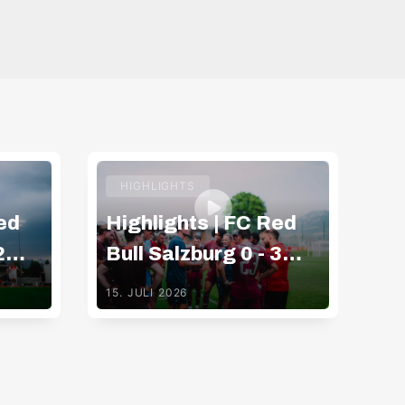
HIGHLIGHTS
ed
Highlights | FC Red
Hi
2
Bull Salzburg 0 - 3
Bu
Gamba Osaka
K
15. JULI 2026
09.