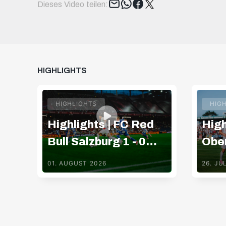
Tweet
Dieses Video teilen:
HIGHLIGHTS
HIGHLIGHTS
HIG
Highlights | FC Red
High
Bull Salzburg 1 - 0
Ober
TSV Hartberg
Red 
01. AUGUST 2026
26. JU