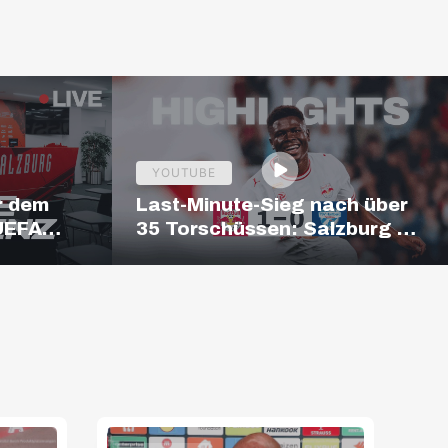
YOUTUBE
r dem
Last-Minute-Sieg nach über
 UEFA
35 Torschüssen: Salzburg –
Hartberg | Highlights |
ADMIRAL Bundesliga