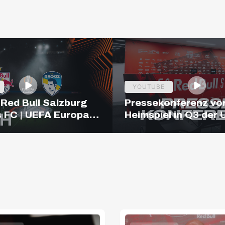
YOUTUBE
 Red Bull Salzburg
Pressekonferenz vo
s FC | UEFA Europa
Heimspiel in Q3 der
ualifiers | 19:00
Europa League