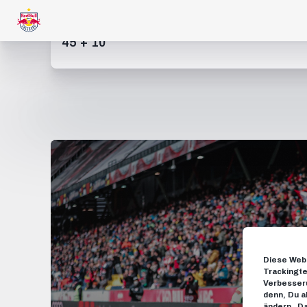
45
+ 10’
Diese Webs
Trackingte
Verbesseru
denn, Du a
ändern.
Da