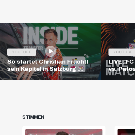
YOUTUBE
YOUTUBE
So startet Christian Früchtl
LIVE: FC
sein Kapitel in Salzburg 🧤
vs. Pafo
League Q
CET
STIMMEN