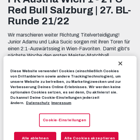
minutes,
Red Bull Salzburg | 27. BL-
31
seconds
Runde 21/22
Wir marschieren weiter Richtung Titelverteidigung!
Junior Adamu und Luka Sucic sorgen mit ihren Toren für
einen 2:1-Auswärtssieg in Wien-Favoriten. Damit gibt's
nächste Woche den ersten Meister-Matchball.
HIGHLIGHTS
18. APRIL 2022
Diese Website verwendet Cookies (einschließlich Cookies
von Drittanbietern sowie andere Trackingtechnologien), um
unsere Website zu betreiben, zu Marketingzwecken und zur
Verbesserung Deines Online-Erlebnisses. Wir werden keine
Dieses Video teilen:
optionalen Cookies setzen, es sei denn, Du aktivierst sie.
Tweet
Du kannst Deine Cookie-Einstellungen jederzeit
ändern.
Datenschutz
Impressum
EMPFOHLENE VIDEOS
Cookie-Einstellungen
HIGHLIGHTS
Highlights | FC Red Bull Salzburg 2
- 0 FK Austria Wien
Alle ablehnen
Alle Cookies akzeptieren