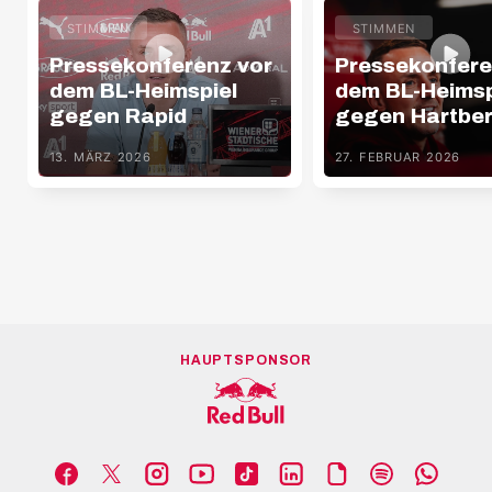
STIMMEN
STIMMEN
Pressekonferenz vor
Pressekonfere
dem BL-Heimspiel
dem BL-Heimsp
gegen Rapid
gegen Hartbe
13. MÄRZ 2026
27. FEBRUAR 2026
HAUPTSPONSOR