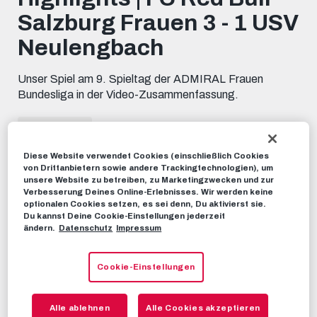
minutes,
Salzburg Frauen 3 - 1 USV
31
seconds
Neulengbach
Unser Spiel am 9. Spieltag der ADMIRAL Frauen
Bundesliga in der Video-Zusammenfassung.
HIGHLIGHTS
11. OKTOBER 2025
Diese Website verwendet Cookies (einschließlich Cookies
von Drittanbietern sowie andere Trackingtechnologien), um
Dieses Video teilen:
unsere Website zu betreiben, zu Marketingzwecken und zur
Tweet
Verbesserung Deines Online-Erlebnisses. Wir werden keine
optionalen Cookies setzen, es sei denn, Du aktivierst sie.
EMPFOHLENE VIDEOS
Du kannst Deine Cookie-Einstellungen jederzeit
ändern.
Datenschutz
Impressum
HIGHLIGHTS
Highlights | LASK 0 - 1 FC Red Bull
Cookie-Einstellungen
Salzburg
14. MAI 2023
Alle ablehnen
Alle Cookies akzeptieren