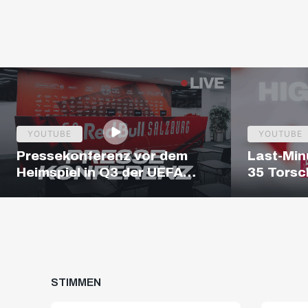
YOUTUBE
YOUTUBE
Pressekonferenz vor dem
Last-Min
Heimspiel in Q3 der UEFA
35 Torsc
Europa League
Hartberg 
ADMIRAL
STIMMEN