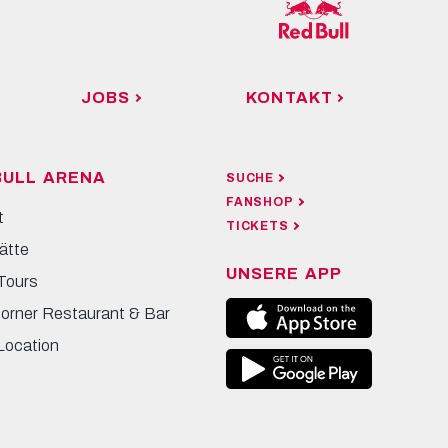
JOBS
KONTAKT
BULL ARENA
SUCHE
FANSHOP
t
TICKETS
ätte
UNSERE APP
Tours
Corner Restaurant & Bar
Location