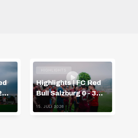
HIGHLIGHTS
ed
Highlights | FC Red
Hi
2
Bull Salzburg 0 - 3
Bu
Gamba Osaka
K
15. JULI 2026
09.