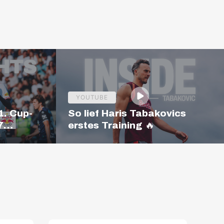
YOUTUBE
1. Cup-
So lief Haris Tabakovics
7
erstes Training 🔥
HTS