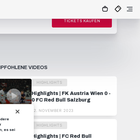
TICKETS KAUFEN
PFOHLENE VIDEOS
HIGHLIGHTS
Highlights | FK Austria Wien 0 -
0 FC Red Bull Salzburg
12. NOVEMBER 2023
ndere
r
HIGHLIGHTS
, es sei
Highlights | FC Red Bull