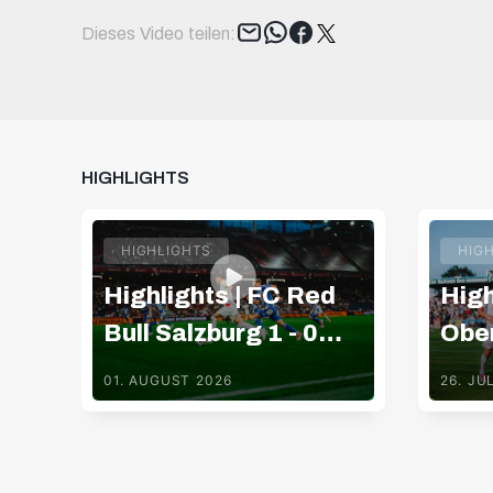
Tweet
Dieses Video teilen:
HIGHLIGHTS
HIGHLIGHTS
HIG
Highlights | FC Red
High
Bull Salzburg 1 - 0
Ober
TSV Hartberg
Red 
01. AUGUST 2026
26. JU