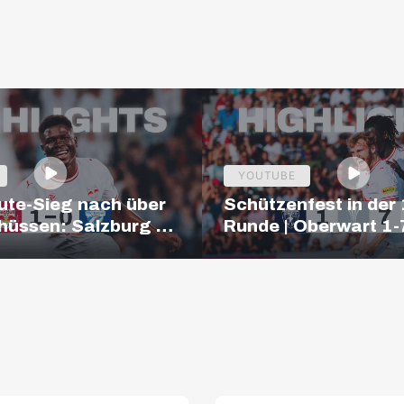
YOUTUBE
ute-Sieg nach über
Schützenfest in der 
hüssen: Salzburg –
Runde | Oberwart 1-
| Highlights |
Salzburg | HIGHLIG
 Bundesliga