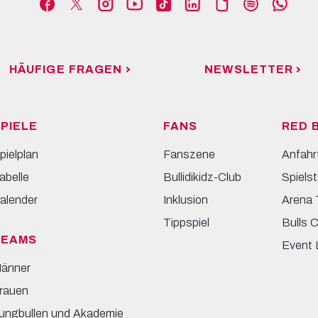
HÄUFIGE FRAGEN
NEWSLETTER
PIELE
FANS
RED 
pielplan
Fanszene
Anfahr
abelle
Bullidikidz-Club
Spielst
alender
Inklusion
Arena 
Tippspiel
Bulls 
TEAMS
Event 
änner
rauen
ungbullen und Akademie