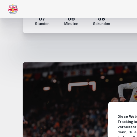
07
56
57
Stunden
Minuten
Sekunden
Diese Webs
Trackingte
Verbesseru
denn, Du a