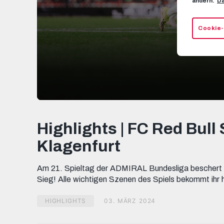
ändern.
Da
Cookie-
0
seconds
of
Highlights | FC Red Bull 
4
minutes,
Klagenfurt
44
seconds
Volume
90%
Am 21. Spieltag der ADMIRAL Bundesliga beschert un
Sieg! Alle wichtigen Szenen des Spiels bekommt ihr h
HIGHLIGHTS
03. MÄRZ 2024