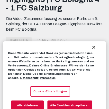
minutes,
- 1 FC Salzburg
7
seconds
Die Video-Zusammenfassung zu unserer Partie am 5.
Spieltag der UEFA Europa League-Ligaphase auswärts
beim FC Bologna.
HIGHLIGHTS
27. NOVEMBER 2025
Diese Website verwendet Cookies (einschließlich Cookies
Dieses Video teilen:
von Drittanbietern sowie andere Trackingtechnologien), um
Tweet
unsere Website zu betreiben, zu Marketingzwecken und zur
Verbesserung Deines Online-Erlebnisses. Wir werden keine
EMPFOHLENE VIDEOS
optionalen Cookies setzen, es sei denn, Du aktivierst sie.
Du kannst Deine Cookie-Einstellungen jederzeit
ändern.
Datenschutz
Impressum
HIGHLIGHTS
Highlights | FC Salzburg 1 - 2 FC
Chelsea
Cookie-Einstellungen
25. OKTOBER 2022
Alle ablehnen
Alle Cookies akzeptieren