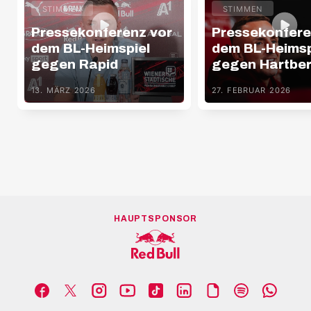
STIMMEN
STIMMEN
Pressekonferenz vor
Pressekonfere
dem BL-Heimspiel
dem BL-Heimsp
gegen Rapid
gegen Hartbe
13. MÄRZ 2026
27. FEBRUAR 2026
HAUPTSPONSOR