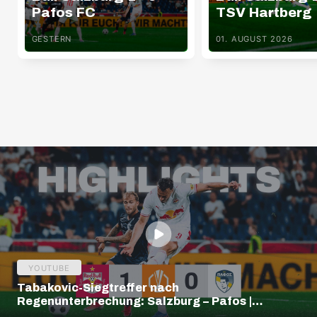
Pafos FC
TSV Hartberg
GESTERN
01. AUGUST 2026
YOUTUBE
Tabakovic-Siegtreffer nach
Regenunterbrechung: Salzburg – Pafos |
Highlights | Europa League Q3