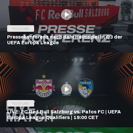
YOUTUBE
Pressekonferenz nach dem Heimspiel in Q3 der
UEFA Europa League
YOUTUBE
LIVE: FC Red Bull Salzburg vs. Pafos FC | UEFA
Europa League Qualifiers | 19:00 CET