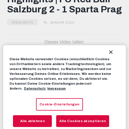
minutes,
Salzburg 2 - 1 Sparta Prag
51
seconds
HIGHLIGHTS
16. JANUAR 2023
Dieses Video teilen:
Tweet
EMPFOHLENE VIDEOS
Diese Website verwendet Cookies (einschließlich Cookies
von Drittanbietern sowie andere Trackingtechnologien), um
unsere Website zu betreiben, zu Marketingzwecken und zur
RBS-TV
Verbesserung Deines Online-Erlebnisses. Wir werden keine
LIVE: FC Red Bull Salzburg vs.
optionalen Cookies setzen, es sei denn, Du aktivierst sie.
Sparta Prag | 16:00 Uhr
Du kannst Deine Cookie-Einstellungen jederzeit
ändern.
Datenschutz
Impressum
16. JANUAR 2023
Cookie-Einstellungen
HIGHLIGHTS
Highlights | FC Red Bull Salzburg 2
- 0 Rapid Wien
Alle ablehnen
Alle Cookies akzeptieren