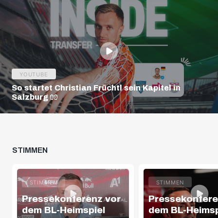
YOUTUBE
So startet Christian Früchtl sein Kapitel in
Salzburg 🧤
STIMMEN
STIMMEN
STIMMEN
Pressekonferenz vor
Pressekonfere
dem BL-Heimspiel
dem BL-Heimsp