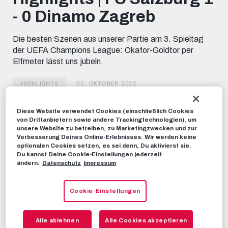
minutes,
- 0 Dinamo Zagreb
0
Die besten Szenen aus unserer Partie am 3. Spieltag
der UEFA Champions League: Okafor-Goldtor per
Elfmeter lässt uns jubeln.
HIGHLIGHTS
05. OKTOBER 2022
Diese Website verwendet Cookies (einschließlich Cookies
Dieses Video teilen:
von Drittanbietern sowie andere Trackingtechnologien), um
Tweet
unsere Website zu betreiben, zu Marketingzwecken und zur
Verbesserung Deines Online-Erlebnisses. Wir werden keine
EMPFOHLENE VIDEOS
optionalen Cookies setzen, es sei denn, Du aktivierst sie.
Du kannst Deine Cookie-Einstellungen jederzeit
ändern.
Datenschutz
Impressum
HIGHLIGHTS
UYL-Highlights | Dinamo Zagreb 2
- 1 FC Salzburg
Cookie-Einstellungen
11. OKTOBER 2022
Alle ablehnen
Alle Cookies akzeptieren