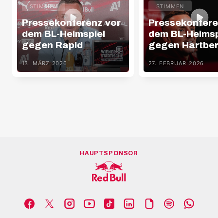
STIMMEN
STIMMEN
Pressekonferenz vor
Pressekonfere
dem BL-Heimspiel
dem BL-Heimsp
gegen Rapid
gegen Hartbe
13. MÄRZ 2026
27. FEBRUAR 2026
HAUPTSPONSOR