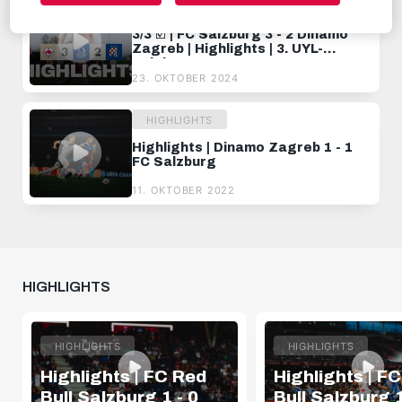
RBS-TV
3/3 ☑️ | FC Salzburg 3 - 2 Dinamo
Zagreb | Highlights | 3. UYL-
Spieltag
23. OKTOBER 2024
HIGHLIGHTS
Highlights | Dinamo Zagreb 1 - 1
FC Salzburg
11. OKTOBER 2022
HIGHLIGHTS
HIGHLIGHTS
HIGHLIGHTS
Highlights | FC Red
Highlights | F
Bull Salzburg 1 - 0
Bull Salzburg 1