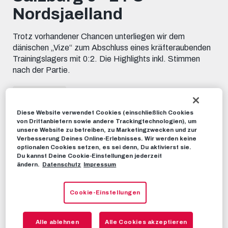
seconds
Nordsjaelland
Trotz vorhandener Chancen unterliegen wir dem
dänischen „Vize“ zum Abschluss eines kräfteraubenden
Trainingslagers mit 0:2. Die Highlights inkl. Stimmen
nach der Partie.
HIGHLIGHTS
08. JULI 2023
Diese Website verwendet Cookies (einschließlich Cookies
von Drittanbietern sowie andere Trackingtechnologien), um
Dieses Video teilen:
unsere Website zu betreiben, zu Marketingzwecken und zur
Tweet
Verbesserung Deines Online-Erlebnisses. Wir werden keine
optionalen Cookies setzen, es sei denn, Du aktivierst sie.
EMPFOHLENE VIDEOS
Du kannst Deine Cookie-Einstellungen jederzeit
ändern.
Datenschutz
Impressum
HIGHLIGHTS
Highlights | FC Red Bull Salzburg 2
Cookie-Einstellungen
- 0 Rapid Wien
03. SEPTEMBER 2023
Alle ablehnen
Alle Cookies akzeptieren