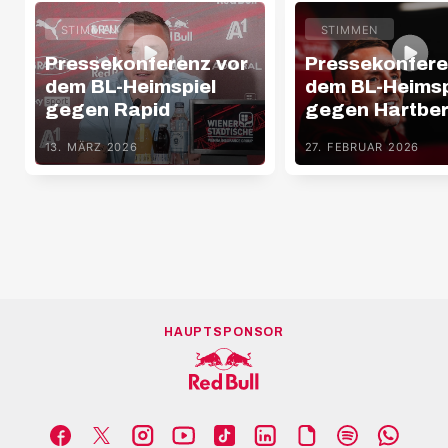
STIMMEN
STIMMEN
Pressekonferenz vor
Pressekonfere
dem BL-Heimspiel
dem BL-Heimsp
gegen Rapid
gegen Hartbe
13. MÄRZ 2026
27. FEBRUAR 2026
HAUPTSPONSOR