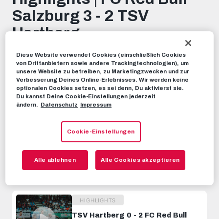
seconds
Salzburg 3 - 2 TSV
Hartberg
Petar Ratkov, Oscar Gloukh und Dorgeles Nene
Diese Website verwendet Cookies (einschließlich Cookies
von Drittanbietern sowie andere Trackingtechnologien), um
verhelfen uns im frühwinterlichen Schneegestöber zum
unsere Website zu betreiben, zu Marketingzwecken und zur
3:2-Heimsieg gegen den TSV Hartberg. Alle fünf
Verbesserung Deines Online-Erlebnisses. Wir werden keine
Treffer der Partie bekommt ihr in der Zusammenfassung
optionalen Cookies setzen, es sei denn, Du aktivierst sie.
Du kannst Deine Cookie-Einstellungen jederzeit
zu sehen.
ändern.
Datenschutz
Impressum
HIGHLIGHTS
26. NOVEMBER 2023
Cookie-Einstellungen
Dieses Video teilen:
Alle ablehnen
Alle Cookies akzeptieren
Tweet
EMPFOHLENE VIDEOS
HIGHLIGHTS
TSV Hartberg 0 - 2 FC Red Bull