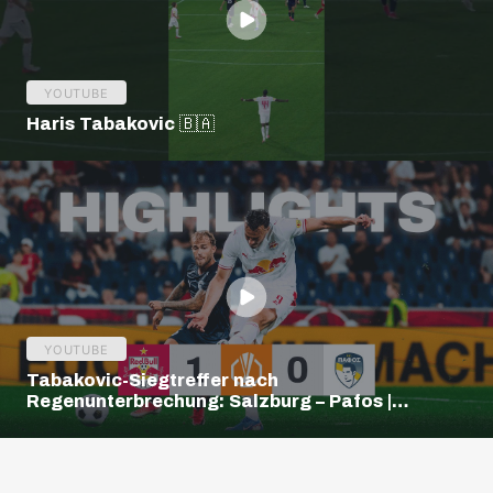
YOUTUBE
Haris Tabakovic 🇧🇦
YOUTUBE
Tabakovic-Siegtreffer nach
Regenunterbrechung: Salzburg – Pafos |
Highlights | Europa League Q3