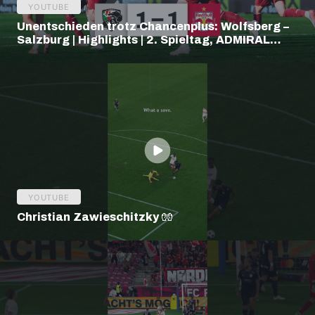
YOUTUBE
Unentschieden trotz Chancenplus: Wolfsberg –
Salzburg | Highlights | 2. Spieltag, ADMIRAL
Bundesliga
YOUTUBE
Christian Zawieschitzky 🧤