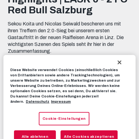
minutes,
Red Bull Salzburg
24
seconds
Sekou Koita und Nicolas Seiwald bescheren uns mit
ihren Treffern den 2:0-Sieg bei unserem ersten
Gastauftritt in der neuen Raiffeisen Arena in Linz. Die
wichtigsten Szenen des Spiels seht ihr hier in der
Zusammenfassung.
HIGHLIGHTS
13. MÄRZ 2023
Diese Website verwendet Cookies (einschließlich Cookies
von Drittanbietern sowie andere Trackingtechnologien), um
unsere Website zu betreiben, zu Marketingzwecken und zur
Dieses Video teilen:
Verbesserung Deines Online-Erlebnisses. Wir werden keine
optionalen Cookies setzen, es sei denn, Du aktivierst sie.
Tweet
Du kannst Deine Cookie-Einstellungen jederzeit
EMPFOHLENE VIDEOS
ändern.
Datenschutz
Impressum
HIGHLIGHTS
Cookie-Einstellungen
Highlights | FC Red Bull Salzburg 2
- 0 Rapid Wien
Alle ablehnen
Alle Cookies akzeptieren