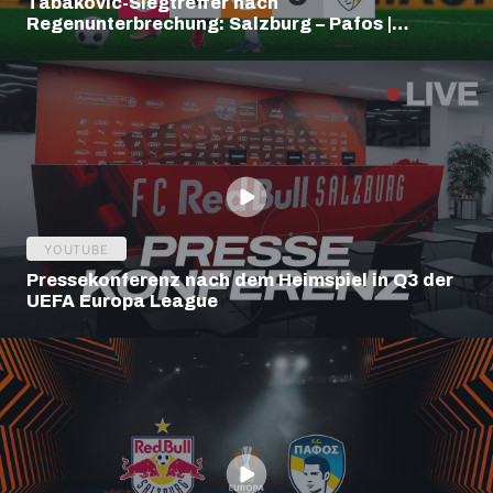
Tabakovic-Siegtreffer nach
Regenunterbrechung: Salzburg – Pafos |
Highlights | Europa League Q3
YOUTUBE
Pressekonferenz nach dem Heimspiel in Q3 der
UEFA Europa League