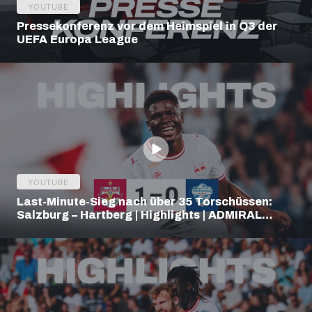
YOUTUBE
Pressekonferenz vor dem Heimspiel in Q3 der
UEFA Europa League
YOUTUBE
Last-Minute-Sieg nach über 35 Torschüssen:
Salzburg – Hartberg | Highlights | ADMIRAL
Bundesliga