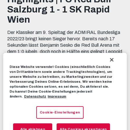
minutes,
Salzburg 1 - 1 SK Rapid
6
seconds
Wien
Der Klassiker am 9. Spieltag der ADMIRAL Bundesliga
2022/23 bringt keinen Sieger hervor. Bereits nach 17
Sekunden lässt Benjamin Sesko die Red Bull Arena mit
dem 1:0 jubeln, doch noch in Hälfte eins gelingt Leopold
Querfeld der Ausgleich für die Gäste.
Diese Website verwendet Cookies (einschließlich Cookies
HIGHLIGHTS
19. SEPTEMBER 2022
von Drittanbietern sowie andere Trackingtechnologien), um
unsere Website zu betreiben, zu Marketingzwecken und zur
Verbesserung Deines Online-Erlebnisses. Wir werden keine
optionalen Cookies setzen, es sei denn, Du aktivierst sie.
Dieses Video teilen:
Du kannst Deine Cookie-Einstellungen jederzeit
Tweet
ändern.
Datenschutz
Impressum
EMPFOHLENE VIDEOS
Cookie-Einstellungen
HIGHLIGHTS
Highlights | FC Red Bull Salzburg 1
Alle ablehnen
Alle Cookies akzeptieren