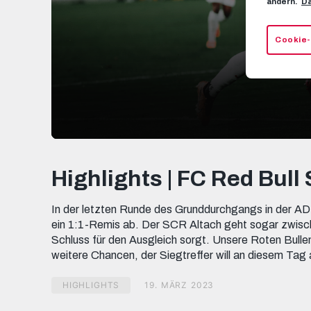
ändern.
Da
Cookie-
0
seconds
of
Highlights | FC Red Bull
5
minutes,
9
In der letzten Runde des Grunddurchgangs in der AD
seconds
Volume
90%
ein 1:1-Remis ab. Der SCR Altach geht sogar zwisch
Schluss für den Ausgleich sorgt. Unsere Roten Bullen
weitere Chancen, der Siegtreffer will an diesem Tag 
HIGHLIGHTS
19. MÄRZ 2023