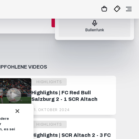
Nächster Bullenfunk: So., 09.08.26 17:00
ZUM MATCHCENTER
Bullenfunk
PFOHLENE VIDEOS
HIGHLIGHTS
Highlights | FC Red Bull
Salzburg 2 - 1 SCR Altach
21. OKTOBER 2024
ndere
r
HIGHLIGHTS
, es sei
Highlights | SCR Altach 2 - 3 FC