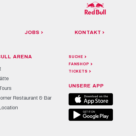
JOBS
KONTAKT
BULL ARENA
SUCHE
FANSHOP
t
TICKETS
ätte
UNSERE APP
Tours
Corner Restaurant & Bar
Location