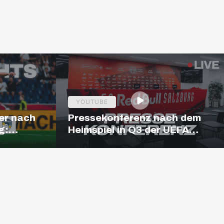
YOUTUBE
er nach
Pressekonferenz nach dem
g:
Heimspiel in Q3 der UEFA
ighlights
Europa League