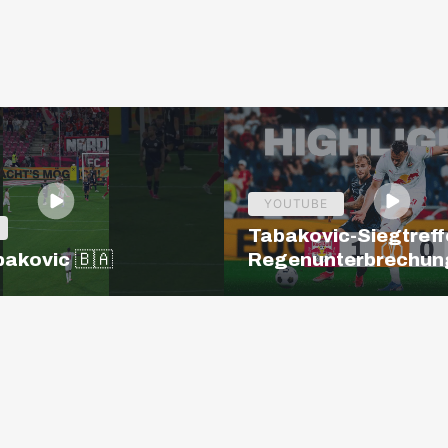
YOUTUBE
Tabakovic-Siegtreff
bakovic 🇧🇦
Regenunterbrechun
Salzburg – Pafos | H
| Europa League Q3