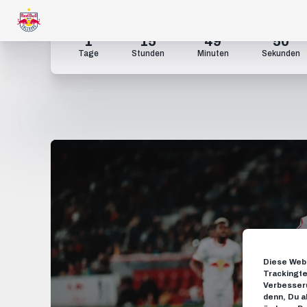
1
15
49
49
Tage
Stunden
Minuten
Sekunden
Diese Webs
Trackingte
Verbesseru
denn, Du a