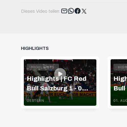
Tweet
Dieses Video teilen:
HIGHLIGHTS
HIGHLIGHTS
HIG
Highlights | FC Red
High
Bull Salzburg 1 - 0
Bull
Pafos FC
TSV
GESTERN
01. AU