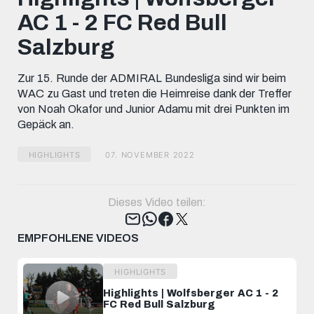
minutes,
AC 1 - 2 FC Red Bull
28
seconds
Salzburg
Zur 15. Runde der ADMIRAL Bundesliga sind wir beim
WAC zu Gast und treten die Heimreise dank der Treffer
von Noah Okafor und Junior Adamu mit drei Punkten im
Gepäck an.
HIGHLIGHTS
07. NOVEMBER 2022
Dieses Video teilen:
Tweet
EMPFOHLENE VIDEOS
HIGHLIGHTS
Highlights | Wolfsberger AC 1 - 2
FC Red Bull Salzburg