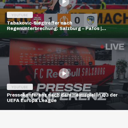
YOUTUBE
Tabakovic-Siegtreffer nach
Regenunterbrechung: Salzburg – Pafos |
Highlights | Europa League Q3
YOUTUBE
Pressekonferenz nach dem Heimspiel in Q3 der
UEFA Europa League