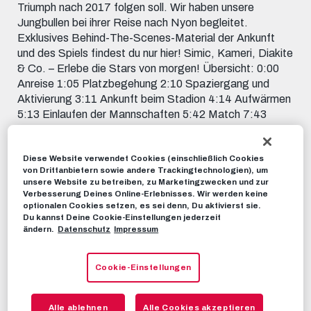
Triumph nach 2017 folgen soll. Wir haben unsere
Jungbullen bei ihrer Reise nach Nyon begleitet.
Exklusives Behind-The-Scenes-Material der Ankunft
und des Spiels findest du nur hier! Simic, Kameri, Diakite
& Co. – Erlebe die Stars von morgen! Übersicht: 0:00
Anreise 1:05 Platzbegehung 2:10 Spaziergang und
Aktivierung 3:11 Ankunft beim Stadion 4:14 Aufwärmen
5:13 Einlaufen der Mannschaften 5:42 Match 7:43
Abpfiff & Feierei
Diese Website verwendet Cookies (einschließlich Cookies
RBS-TV
23. APRIL 2022
von Drittanbietern sowie andere Trackingtechnologien), um
unsere Website zu betreiben, zu Marketingzwecken und zur
Verbesserung Deines Online-Erlebnisses. Wir werden keine
Dieses Video teilen:
optionalen Cookies setzen, es sei denn, Du aktivierst sie.
Du kannst Deine Cookie-Einstellungen jederzeit
Tweet
ändern.
Datenschutz
Impressum
EMPFOHLENE VIDEOS
Cookie-Einstellungen
RBS-TV
INSIDE NYON | Salzburg - Benfica |
Das war das Finale der UEFA Youth
Alle ablehnen
Alle Cookies akzeptieren