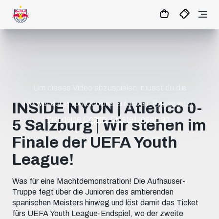
02
:
53
:
29
- : -
MATCHCENTER
Um dieses Video abzuspielen, musst du die
Verwendung von Cookies zulassen.
Passe jetzt
INSIDE NYON | Atletico 0-
hier deine Cookie-Einstellungen an.
5 Salzburg | Wir stehen im
Finale der UEFA Youth
League!
Was für eine Machtdemonstration! Die Aufhauser-
Truppe fegt über die Junioren des amtierenden
spanischen Meisters hinweg und löst damit das Ticket
fürs UEFA Youth League-Endspiel, wo der zweite