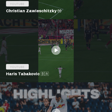
YOUTUBE
Christian Zawieschitzky 🧤
YOUTUBE
Haris Tabakovic 🇧🇦