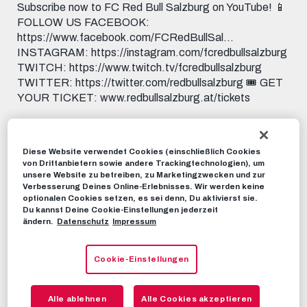
Subscribe now to FC Red Bull Salzburg on YouTube! 📱
FOLLOW US FACEBOOK:
https://www.facebook.com/FCRedBullSal...
INSTAGRAM: https://instagram.com/fcredbullsalzburg
TWITCH: https://www.twitch.tv/fcredbullsalzburg
TWITTER: https://twitter.com/redbullsalzburg 🎟️ GET
YOUR TICKET: www.redbullsalzburg.at/tickets
RBS-TV
17. JULI 2022
Diese Website verwendet Cookies (einschließlich Cookies
von Drittanbietern sowie andere Trackingtechnologien), um
Dieses Video teilen:
unsere Website zu betreiben, zu Marketingzwecken und zur
Verbesserung Deines Online-Erlebnisses. Wir werden keine
Tweet
optionalen Cookies setzen, es sei denn, Du aktivierst sie.
EMPFOHLENE VIDEOS
Du kannst Deine Cookie-Einstellungen jederzeit
ändern.
Datenschutz
Impressum
RBS-TV
Cookie-Einstellungen
INSIDE TRAINING | Fernando trifft
die Mannschaft zum ersten Mal
21. APRIL 2022
Alle ablehnen
Alle Cookies akzeptieren