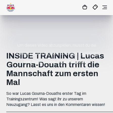
44
:
48
- : -
TICKETS
Um dieses Video abzuspielen, musst du die
Verwendung von Cookies zulassen.
Passe jetzt
INSIDE TRAINING | Lucas
hier deine Cookie-Einstellungen an.
Gourna-Douath trifft die
Mannschaft zum ersten
Mal
So war Lucas Gourna-Douaths erster Tag im
Trainingszentrum! Was sagt ihr zu unserem
Neuzugang? Lasst es uns in den Kommentaren wissen!
____________________________________________________