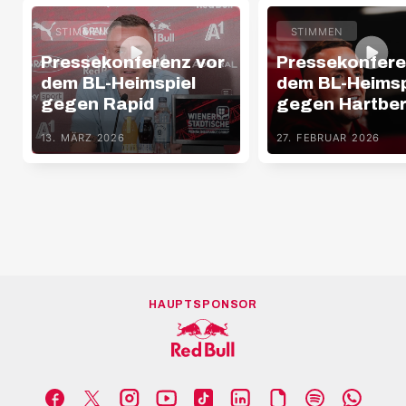
STIMMEN
STIMMEN
Pressekonferenz vor
Pressekonfere
dem BL-Heimspiel
dem BL-Heimsp
gegen Rapid
gegen Hartbe
13. MÄRZ 2026
27. FEBRUAR 2026
HAUPTSPONSOR