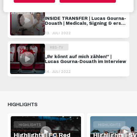
RBS-TV
INSIDE TRANSFER | Lucas Gourna-
Douath | Medicals, Signing & erste
Eindrücke
13. JULI 2022
RBS-TV
„Ihr könnt auf mich zählen!“ |
Lucas Gourna-Douath im Interview
14. JULI 2022
HIGHLIGHTS
HIGHLIGHTS
HIGHLIGHTS
Highlights | FC Red
Highlights | SV