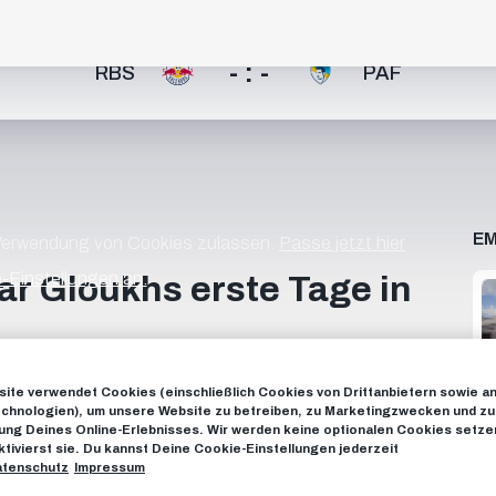
- : -
RBS
PAF
EM
 Verwendung von Cookies zulassen.
Passe jetzt hier
-Einstellungen an.
r Gloukhs erste Tage in
israelischen Youngster bei den ersten Schritten in seiner
ite verwendet Cookies (einschließlich Cookies von Drittanbietern sowie a
_________ 00:00 Intro 00:16 Blutabnahme / Blood
chnologien), um unsere Website zu betreiben, zu Marketingzwecken und zu
tersuchung / MRI Examination 02:02 Weitere medizinische
ng Deines Online-Erlebnisses. Wir werden keine optionalen Cookies setzen
5 Mittagessen / Lunch 02:46 Kardiologische
ktivierst sie. Du kannst Deine Cookie-Einstellungen jederzeit
tenschutz
Impressum
edientermine / Media Appointments 05:24 Ankunft