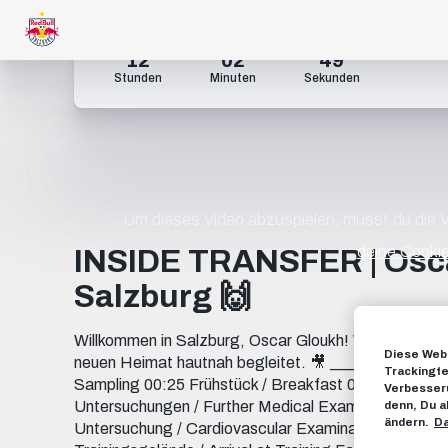
12
02
48
Stunden
Minuten
Sekunden
Um dieses Video abzuspielen, musst du die
deine Cookie
INSIDE TRANSFER | Osca
Salzburg 🙌
Willkommen in Salzburg, Oscar Gloukh! Wir haben den 
Diese Webs
neuen Heimat hautnah begleitet. 🎥 ______________
Trackingte
Sampling 00:25 Frühstück / Breakfast 00:35 MRI-Un
Verbesseru
Untersuchungen / Further Medical Examinations 02:3
denn, Du a
ändern.
Da
Untersuchung / Cardiovascular Examination 03:44 M