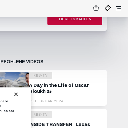
TICKETS KAUFEN
PFOHLENE VIDEOS
RBS-TV
A Day in the Life of Oscar
Gloukh 🏡
21. FEBRUAR 2024
ndere
r
, es sei
RBS-TV
INSIDE TRANSFER | Lucas