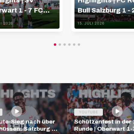
lights | SV
Highlights | FC R
wart 1 - 7 FC
Bull Salzburg 1 - 
Bull Salzburg
Basaksehir FK
LI 2026
15. JULI 2026
YOUTUBE
ute-Sieg nach über
Schützenfest in der 
hüssen: Salzburg –
Runde | Oberwart 1-