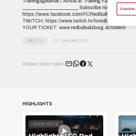
Trainingsgelände / Arrival at Training Facility 06:44 A
_______________________ Subscribe now to FC Re
Cookie-
https://www.facebook.com/FCRedBullSalzburg INST
TWITCH: https://www.twitch.tv/fcredbullsalzburg T
YOUR TICKET: www.redbullsalzburg.at/tickets
RBS-TV
27. JANUAR 2023
Tweet
Dieses Video teilen:
HIGHLIGHTS
HIGHLIGHTS
HIG