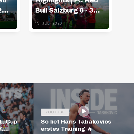
ed
Highlights | FC Red
Hi
2
Bull Salzburg 0 - 3
Bu
Gamba Osaka
K
15. JULI 2026
09.
YOUTUBE
1. Cup-
So lief Haris Tabakovics
7
erstes Training 🔥