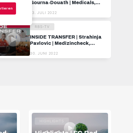
Gourna-Douath | Medicals,
Signing & erste Eindrücke
ptieren
13. JULI 2022
RBS-TV
INSIDE TRANSFER | Strahinja
Pavlovic | Medizincheck,
Vorstellung bei der Mannschaft,
30. JUNI 2022
erstes Training
HIGHLIGHTS