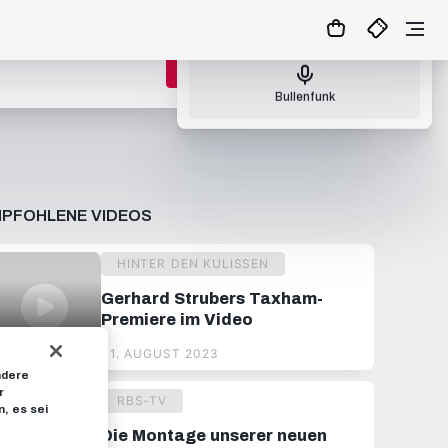
Nächster Bullenfunk: So., 09.08.26 17:00
ZUM MATCHCENTER
Bullenfunk
PFOHLENE VIDEOS
HINTER DEN KULISSEN
Gerhard Strubers Taxham-
Premiere im Video
01. AUGUST 2023
ndere
r
RBS-TV
, es sei
Die Montage unserer neuen