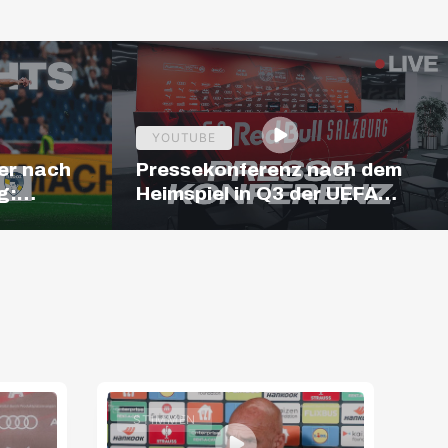
YOUTUBE
er nach
Pressekonferenz nach dem
g:
Heimspiel in Q3 der UEFA
ighlights
Europa League
STIMMEN