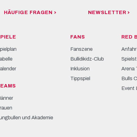
HÄUFIGE FRAGEN
NEWSLETTER
PIELE
FANS
RED 
pielplan
Fanszene
Anfahr
abelle
Bullidikidz-Club
Spielst
alender
Inklusion
Arena 
Tippspiel
Bulls 
TEAMS
Event 
änner
rauen
ungbullen und Akademie