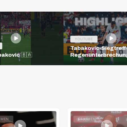
YOUTUBE
Tabakovic-Siegtreff
bakovic 🇧🇦
Regenunterbrechun
Salzburg – Pafos | H
| Europa League Q3
MMEN
STIMMEN