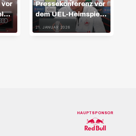
 vor
Pressekonferenz vor
Ko
l
dem UEL-Heimspiel
la
gegen Basel
21. JANUAR 2026
28.
HAUPTSPONSOR