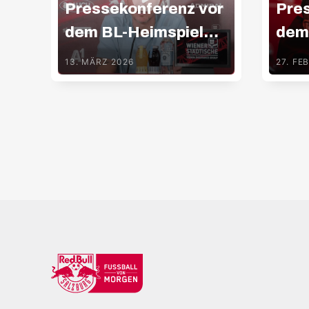
Pressekonferenz vor
Pre
dem BL-Heimspiel
dem
gegen Rapid
geg
13. MÄRZ 2026
27. FE