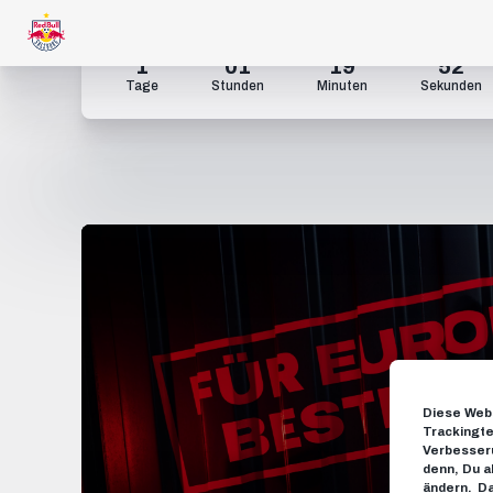
1
01
19
51
Tage
Stunden
Minuten
Sekunden
Diese Webs
Trackingte
Verbesseru
denn, Du a
ändern.
Da