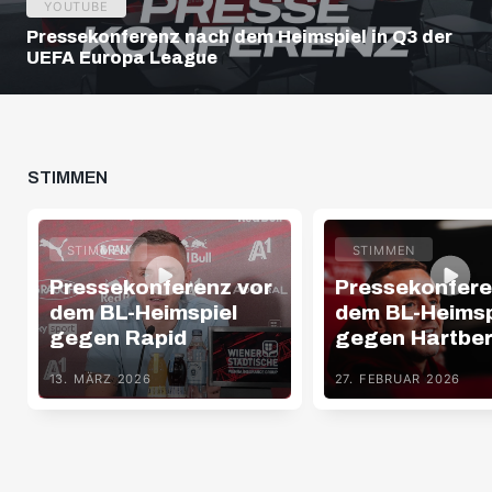
YOUTUBE
Pressekonferenz nach dem Heimspiel in Q3 der
UEFA Europa League
STIMMEN
STIMMEN
STIMMEN
Pressekonferenz vor
Pressekonfere
dem BL-Heimspiel
dem BL-Heimsp
gegen Rapid
gegen Hartbe
13. MÄRZ 2026
27. FEBRUAR 2026