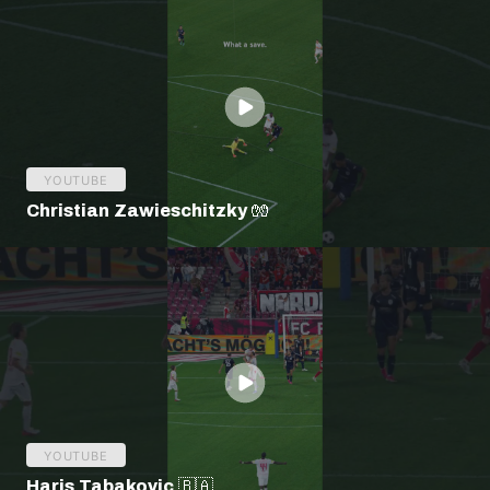
YOUTUBE
Christian Zawieschitzky 🧤
YOUTUBE
Haris Tabakovic 🇧🇦