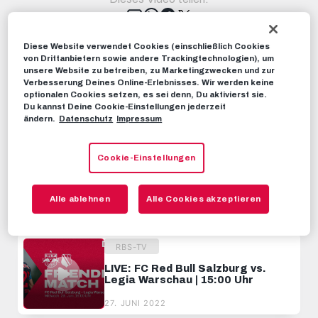
Tweet
EMPFOHLENE VIDEOS
Diese Website verwendet Cookies (einschließlich Cookies
von Drittanbietern sowie andere Trackingtechnologien), um
RBS-TV
unsere Website zu betreiben, zu Marketingzwecken und zur
Verbesserung Deines Online-Erlebnisses. Wir werden keine
LIVE: FC Red Bull Salzburg vs.
optionalen Cookies setzen, es sei denn, Du aktivierst sie.
Slovácko | 15:00 Uhr
Du kannst Deine Cookie-Einstellungen jederzeit
ändern.
Datenschutz
Impressum
15. JULI 2023
RBS-TV
Cookie-Einstellungen
LIVE: FC Bayern München vs. FC
Red Bull Salzburg | 18:00 Uhr
Alle ablehnen
Alle Cookies akzeptieren
13. JANUAR 2023
RBS-TV
LIVE: FC Red Bull Salzburg vs.
Legia Warschau | 15:00 Uhr
27. JUNI 2022