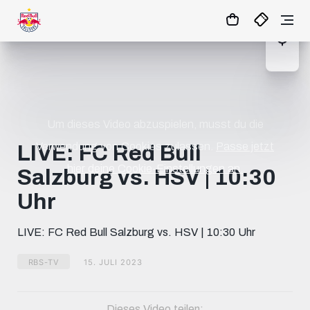
1
:
09
:
27
:
42
- : -
MATCHCENTER
Um dieses Video abzuspielen, musst du die
Verwendung von Cookies zulassen.
Passe jetzt
LIVE: FC Red Bull
hier deine Cookie-Einstellungen an.
Salzburg vs. HSV | 10:30
Uhr
LIVE: FC Red Bull Salzburg vs. HSV | 10:30 Uhr
RBS-TV
15. JULI 2023
Dieses Video teilen: