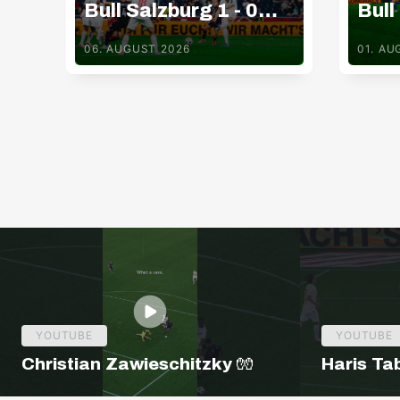
Bull Salzburg 1 - 0
Bull
Pafos FC
TSV
06. AUGUST 2026
01. AU
YOUTUBE
YOUTUBE
Christian Zawieschitzky 🧤
Haris Ta