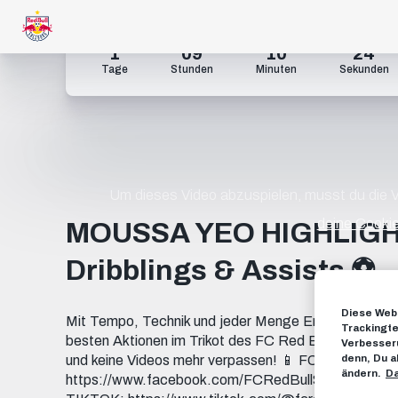
1
09
10
24
Tage
Stunden
Minuten
Sekunden
Um dieses Video abzuspielen, musst du die
deine Cookie
MOUSSA YEO HIGHLIGHT
Dribblings & Assists ⚽️
Diese Webs
Mit Tempo, Technik und jeder Menge Energie durchs M
Trackingte
besten Aktionen im Trikot des FC Red Bull Salzburg
Verbesseru
denn, Du a
und keine Videos mehr verpassen! 📱 FOLGE UN
ändern.
Da
https://www.facebook.com/FCRedBullSalzburg INST