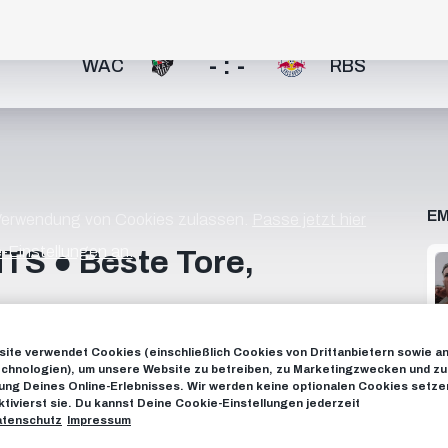
- : -
WAC
RBS
EM
 Verwendung von Cookies zulassen.
Passe jetzt hier
-Einstellungen an.
S ● Beste Tore,
ite verwendet Cookies (einschließlich Cookies von Drittanbietern sowie a
ittelfeld. Das ist Moussa Yeo. 🇲🇱 Hier sind seine
chnologien), um unsere Website zu betreiben, zu Marketingzwecken und zu
. 🎬 _______________________ Jetzt Channel abonnieren
ng Deines Online-Erlebnisses. Wir werden keine optionalen Cookies setzen
ktivierst sie. Du kannst Deine Cookie-Einstellungen jederzeit
S AUF SOCIAL MEDIA FACEBOOK:
tenschutz
Impressum
AGRAM: https://instagram.com/fcredbullsalzburg