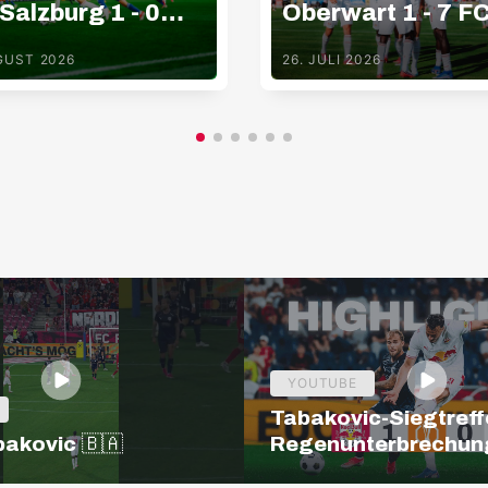
 Salzburg 1 - 0
Oberwart 1 - 7 F
 Hartberg
Red Bull Salzbur
GUST 2026
26. JULI 2026
YOUTUBE
Tabakovic-Siegtreff
bakovic 🇧🇦
Regenunterbrechun
Salzburg – Pafos | H