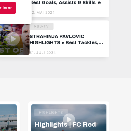
Best Goals, Assists & Skills 🔥
ptieren
22. MAI 2024
RBS-TV
STRAHINJA PAVLOVIC
HIGHLIGHTS ● Best Tackles,
Goals & Skills 🔥
31. JULI 2024
HIGHLIGHTS
Highlights | FC Red
Hi