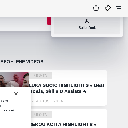
Nächster Bullenfunk: So., 09.08.26 17:00
ZUM MATCHCENTER
Bullenfunk
PFOHLENE VIDEOS
RBS-TV
LUKA SUCIC HIGHLIGHTS ● Best
Goals, Skills & Assists 🔥
ndere
02. AUGUST 2024
r
, es sei
RBS-TV
SEKOU KOITA HIGHLIGHTS ●