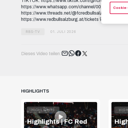
TIKTOK: https://www.tiktok.com/@fcredbullsalzbur
https://www.whatsapp.com/channel/0029Va9I5
Cookie-
https://www.threads.net/@fcredbullsalzburg 🎟️
https://www.redbullsalzburg.at/tickets 🎒 FANSHOP:
RBS-TV
01. JULI 2026
Tweet
Dieses Video teilen:
HIGHLIGHTS
HIGHLIGHTS
HIG
Highlights | FC Red
High