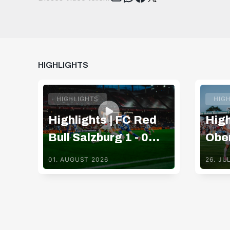
HIGHLIGHTS
HIGHLIGHTS
HIG
Highlights | FC Red
High
Bull Salzburg 1 - 0
Ober
TSV Hartberg
Red 
01. AUGUST 2026
26. JU