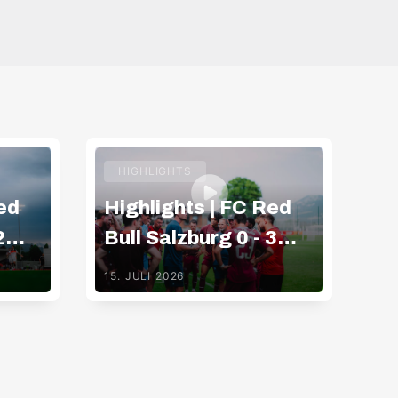
HIGHLIGHTS
ed
Highlights | FC Red
Hi
2
Bull Salzburg 0 - 3
Bu
Gamba Osaka
K
15. JULI 2026
09.