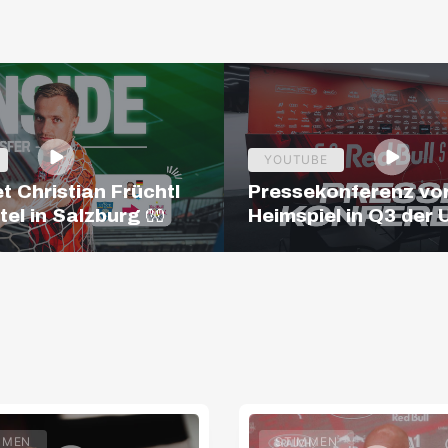
YOUTUBE
t Christian Früchtl
Pressekonferenz vo
tel in Salzburg 🧤
Heimspiel in Q3 der
Europa League
MMEN
STIMMEN