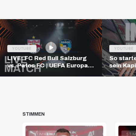
YOUTUBE
YOUTUBE
LIVE: FC Red Bull Salzburg
So starte
vs. Pafos FC | UEFA Europa
sein Kapi
League Qualifiers | 19:00
CET
STIMMEN
STIMMEN
STI