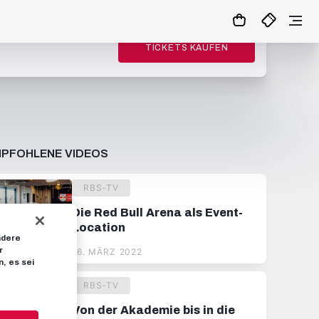
TICKETS KAUFEN
PFOHLENE VIDEOS
RBS-TV
Die Red Bull Arena als Event-
Location
ndere
r
16. MÄRZ 2022
, es sei
RBS-TV
Von der Akademie bis in die