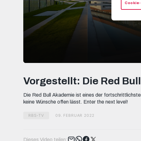
Cookie-
0
seconds
of
Vorgestellt: Die Red Bu
2
minutes,
53
Die Red Bull Akademie ist eines der fortschrittlichs
seconds
Volume
90%
keine Wünsche offen lässt. Enter the next level!
RBS-TV
09. FEBRUAR 2022
Tweet
Dieses Video teilen: