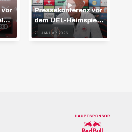
 vor
Pressekonferenz vor
Ko
l
dem UEL-Heimspiel
la
gegen Basel
21. JANUAR 2026
28.
HAUPTSPONSOR