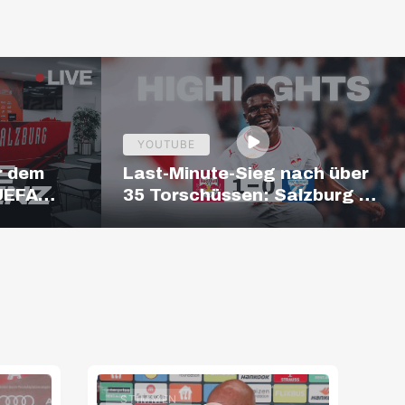
YOUTUBE
r dem
Last-Minute-Sieg nach über
 UEFA
35 Torschüssen: Salzburg –
Hartberg | Highlights |
ADMIRAL Bundesliga
STIMMEN