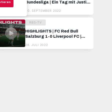
Bundesliga | Ein Tag mit Justin
ptieren
Omoregie, Dijon Kameri &
30. SEPTEMBER 2022
Samson Baidoo
RBS-TV
HIGHLIGHTS | FC Red Bull
Salzburg 1-0 Liverpool FC |
Sesko ringt die Reds mit
28. JULI 2022
Goldtor in die Knie 💥