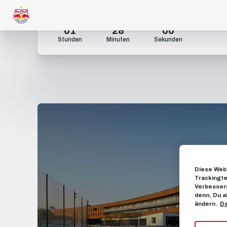
01
27
59
Stunden
Minuten
Sekunden
Diese Webs
Trackingte
Verbesseru
denn, Du a
ändern.
Da