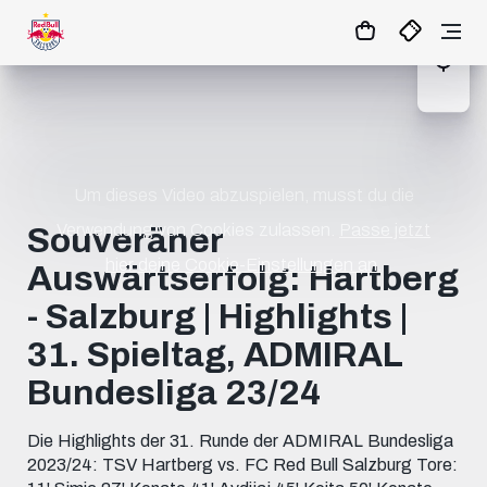
1:1
MATCHCENTER
Um dieses Video abzuspielen, musst du die
Verwendung von Cookies zulassen.
Passe jetzt
Souveräner
hier deine Cookie-Einstellungen an.
Auswärtserfolg: Hartberg
- Salzburg | Highlights |
31. Spieltag, ADMIRAL
Bundesliga 23/24
Die Highlights der 31. Runde der ADMIRAL Bundesliga
2023/24: TSV Hartberg vs. FC Red Bull Salzburg Tore: