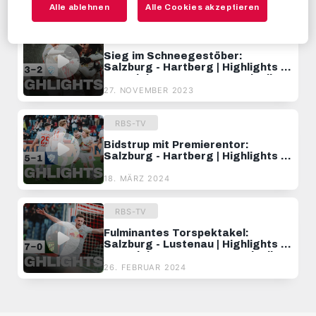
EMPFOHLENE VIDEOS
Alle ablehnen
Alle Cookies akzeptieren
RBS-TV
Sieg im Schneegestöber:
Salzburg - Hartberg | Highlights |
15. Spieltag, ADMIRAL Bundesliga
23/24
27. NOVEMBER 2023
RBS-TV
Bidstrup mit Premierentor:
Salzburg - Hartberg | Highlights |
23. Spieltag, ADMIRAL Bundesliga
23/24
18. MÄRZ 2024
RBS-TV
Fulminantes Torspektakel:
Salzburg - Lustenau | Highlights |
20. Spieltag, ADMIRAL Bundesliga
23/24
26. FEBRUAR 2024