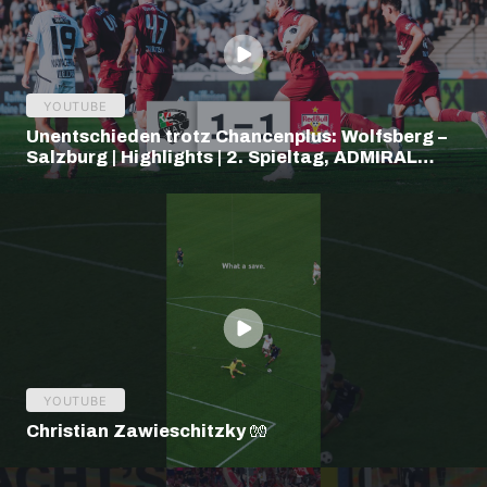
YOUTUBE
Unentschieden trotz Chancenplus: Wolfsberg –
Salzburg | Highlights | 2. Spieltag, ADMIRAL
Bundesliga
YOUTUBE
Christian Zawieschitzky 🧤