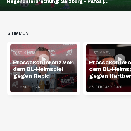
Regenunterbrechung: Salzburg – Pafos |
Highlights | Europa League Q3
STIMMEN
STIMMEN
STIMMEN
Pressekonferenz vor
Pressekonfere
dem BL-Heimspiel
dem BL-Heimsp
gegen Rapid
gegen Hartbe
13. MÄRZ 2026
27. FEBRUAR 2026