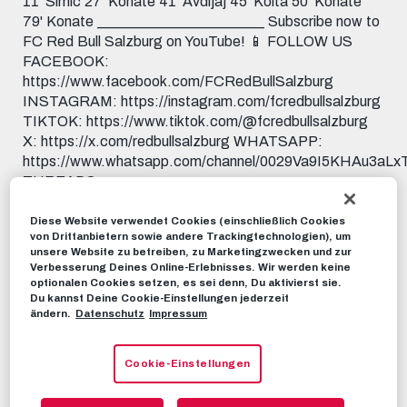
11' Simic 27' Konate 41' Avdijaj 45' Koita 50' Konate
79' Konate _______________________ Subscribe now to
FC Red Bull Salzburg on YouTube! 📱 FOLLOW US
FACEBOOK:
https://www.facebook.com/FCRedBullSalzburg
INSTAGRAM: https://instagram.com/fcredbullsalzburg
TIKTOK: https://www.tiktok.com/@fcredbullsalzburg
X: https://x.com/redbullsalzburg WHATSAPP:
https://www.whatsapp.com/channel/0029Va9I5KHAu3aL
THREADS:
https://www.threads.net/@fcredbullsalzburg 🎟️ GET
YOUR TICKET: https://www.redbullsalzburg.at/tickets
Diese Website verwendet Cookies (einschließlich Cookies
von Drittanbietern sowie andere Trackingtechnologien), um
🎒 FANSHOP: https://www.redbullshop.com/de-int/rb-
unsere Website zu betreiben, zu Marketingzwecken und zur
salzburg/
Verbesserung Deines Online-Erlebnisses. Wir werden keine
optionalen Cookies setzen, es sei denn, Du aktivierst sie.
Du kannst Deine Cookie-Einstellungen jederzeit
RBS-TV
13. MAI 2024
ändern.
Datenschutz
Impressum
Dieses Video teilen:
Cookie-Einstellungen
Tweet