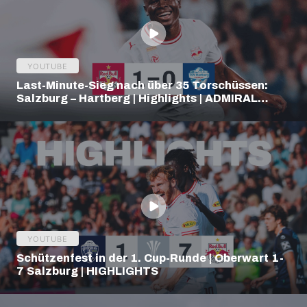
YOUTUBE
Last-Minute-Sieg nach über 35 Torschüssen:
Salzburg – Hartberg | Highlights | ADMIRAL
Bundesliga
YOUTUBE
Schützenfest in der 1. Cup-Runde | Oberwart 1-
7 Salzburg | HIGHLIGHTS