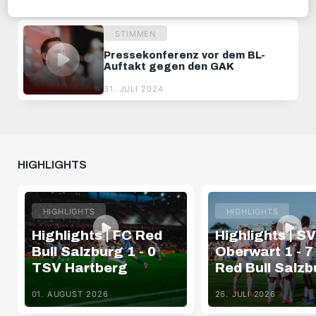
14. APRIL 2023
STIMMEN
Pressekonferenz vor dem BL-
Auftakt gegen den GAK
31. JULI 2024
HIGHLIGHTS
HIGHLIGHTS
HIGHLIGHTS
Highlights | FC Red
Highlights | SV
Bull Salzburg 1 - 0
Oberwart 1 - 7
TSV Hartberg
Red Bull Salzb
01. AUGUST 2026
26. JULI 2026