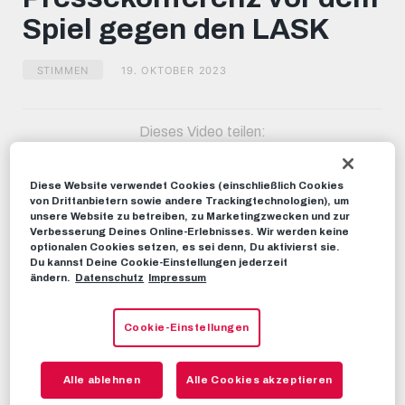
minutes,
Spiel gegen den LASK
2
seconds
STIMMEN
19. OKTOBER 2023
Dieses Video teilen:
Tweet
EMPFOHLENE VIDEOS
Diese Website verwendet Cookies (einschließlich Cookies
von Drittanbietern sowie andere Trackingtechnologien), um
unsere Website zu betreiben, zu Marketingzwecken und zur
STIMMEN
Verbesserung Deines Online-Erlebnisses. Wir werden keine
Pressekonferenz vor dem Spiel
optionalen Cookies setzen, es sei denn, Du aktivierst sie.
gegen den LASK
Du kannst Deine Cookie-Einstellungen jederzeit
ändern.
Datenschutz
Impressum
29. SEPTEMBER 2022
Cookie-Einstellungen
STIMMEN
Pressekonferenz vor dem Spiel
gegen den LASK
Alle ablehnen
Alle Cookies akzeptieren