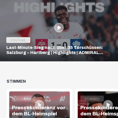
YOUTUBE
Last-Minute-Sieg nach über 35 Torschüssen:
Salzburg – Hartberg | Highlights | ADMIRAL
Bundesliga
STIMMEN
STIMMEN
STIMMEN
Pressekonferenz vor
Pressekonfere
dem BL-Heimspiel
dem BL-Heimsp