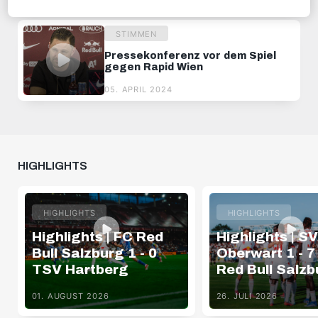
05. MAI 2023
STIMMEN
Pressekonferenz vor dem Spiel
gegen Rapid Wien
05. APRIL 2024
HIGHLIGHTS
HIGHLIGHTS
HIGHLIGHTS
Highlights | FC Red
Highlights | SV
Bull Salzburg 1 - 0
Oberwart 1 - 7
TSV Hartberg
Red Bull Salzb
01. AUGUST 2026
26. JULI 2026