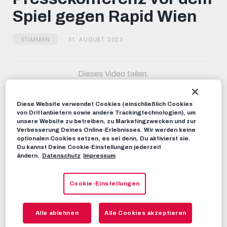
minute,
Spiel gegen Rapid Wien
48
seconds
STIMMEN
31. AUGUST 2023
Dieses Video teilen:
Tweet
EMPFOHLENE VIDEOS
Diese Website verwendet Cookies (einschließlich Cookies
von Drittanbietern sowie andere Trackingtechnologien), um
unsere Website zu betreiben, zu Marketingzwecken und zur
STIMMEN
Verbesserung Deines Online-Erlebnisses. Wir werden keine
Pressekonferenz vor dem Spiel
optionalen Cookies setzen, es sei denn, Du aktivierst sie.
gegen Rapid Wien
Du kannst Deine Cookie-Einstellungen jederzeit
ändern.
Datenschutz
Impressum
01. APRIL 2022
Cookie-Einstellungen
STIMMEN
Pressekonferenz vor dem Spiel
gegen Rapid Wien
Alle ablehnen
Alle Cookies akzeptieren