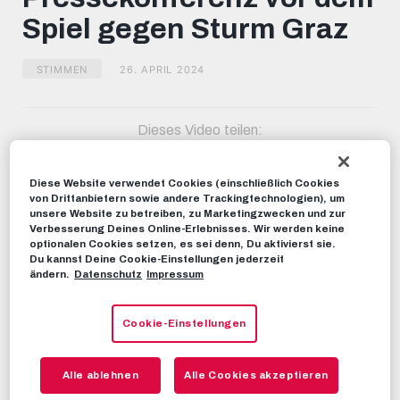
minutes,
Spiel gegen Sturm Graz
39
seconds
STIMMEN
26. APRIL 2024
Dieses Video teilen:
Tweet
EMPFOHLENE VIDEOS
Diese Website verwendet Cookies (einschließlich Cookies
von Drittanbietern sowie andere Trackingtechnologien), um
unsere Website zu betreiben, zu Marketingzwecken und zur
STIMMEN
Verbesserung Deines Online-Erlebnisses. Wir werden keine
Pressekonferenz vor dem Spiel
optionalen Cookies setzen, es sei denn, Du aktivierst sie.
gegen Sturm Graz
Du kannst Deine Cookie-Einstellungen jederzeit
ändern.
Datenschutz
Impressum
19. MAI 2023
Cookie-Einstellungen
STIMMEN
Pressekonferenz vor dem Spiel
gegen Sturm Graz
Alle ablehnen
Alle Cookies akzeptieren