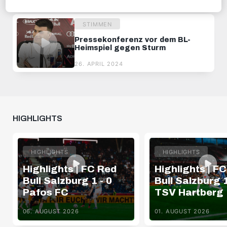
07. FEBRUAR 2024
STIMMEN
Pressekonferenz vor dem BL-
Heimspiel gegen Sturm
26. APRIL 2024
HIGHLIGHTS
HIGHLIGHTS
HIGHLIGHTS
Highlights | FC Red
Highlights | F
Bull Salzburg 1 - 0
Bull Salzburg 1
Pafos FC
TSV Hartberg
06. AUGUST 2026
01. AUGUST 2026