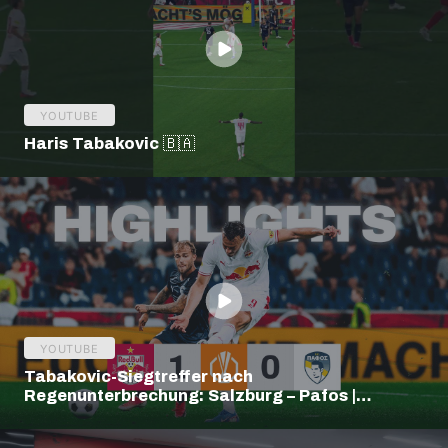
YOUTUBE
Haris Tabakovic 🇧🇦
YOUTUBE
Tabakovic-Siegtreffer nach
Regenunterbrechung: Salzburg – Pafos |
Highlights | Europa League Q3