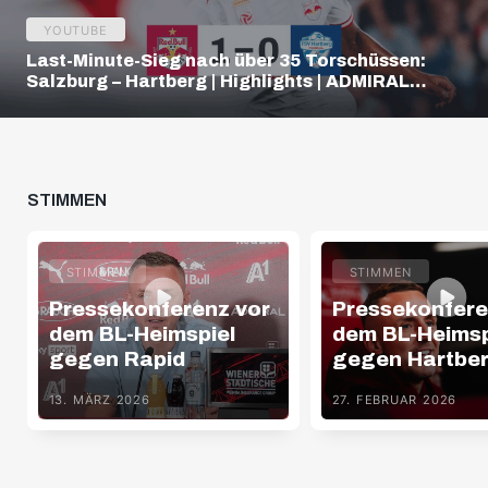
YOUTUBE
Last-Minute-Sieg nach über 35 Torschüssen:
Salzburg – Hartberg | Highlights | ADMIRAL
Bundesliga
STIMMEN
STIMMEN
STIMMEN
Pressekonferenz vor
Pressekonfere
dem BL-Heimspiel
dem BL-Heimsp
gegen Rapid
gegen Hartbe
13. MÄRZ 2026
27. FEBRUAR 2026