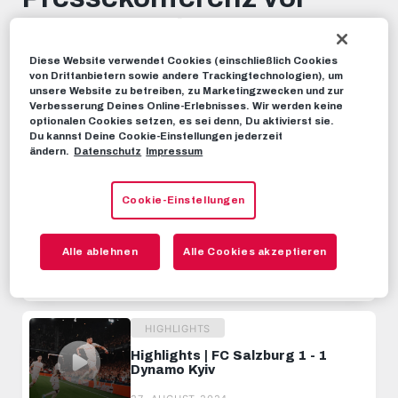
minutes,
Dynamo Kyiv
5
seconds
Diese Website verwendet Cookies (einschließlich Cookies
STIMMEN
26. AUGUST 2024
von Drittanbietern sowie andere Trackingtechnologien), um
unsere Website zu betreiben, zu Marketingzwecken und zur
Verbesserung Deines Online-Erlebnisses. Wir werden keine
optionalen Cookies setzen, es sei denn, Du aktivierst sie.
Dieses Video teilen:
Du kannst Deine Cookie-Einstellungen jederzeit
Tweet
ändern.
Datenschutz
Impressum
EMPFOHLENE VIDEOS
Cookie-Einstellungen
HIGHLIGHTS
Highlights | Dynamo Kyiv 0 - 2 FC
Alle ablehnen
Alle Cookies akzeptieren
Salzburg
21. AUGUST 2024
HIGHLIGHTS
Highlights | FC Salzburg 1 - 1
Dynamo Kyiv