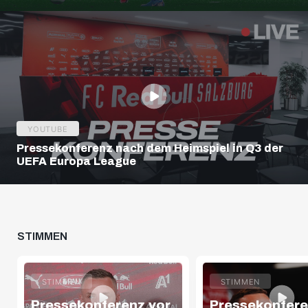
Highlights | Europa League Q3
YOUTUBE
Pressekonferenz nach dem Heimspiel in Q3 der
UEFA Europa League
STIMMEN
STIMMEN
STIMMEN
Pressekonferenz vor
Pressekonfere