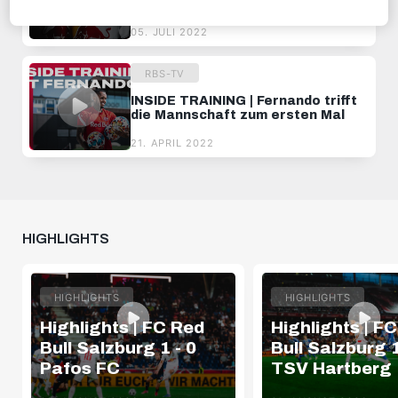
unserem neuen Heimtrikot
05. JULI 2022
RBS-TV
INSIDE TRAINING | Fernando trifft
die Mannschaft zum ersten Mal
21. APRIL 2022
HIGHLIGHTS
HIGHLIGHTS
HIGHLIGHTS
Highlights | FC Red
Highlights | F
Bull Salzburg 1 - 0
Bull Salzburg 1
Pafos FC
TSV Hartberg