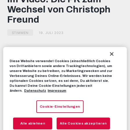
minutes,
Wechsel von Christoph
40
seconds
Freund
STIMMEN
19. JULI 2023
Dieses Video teilen:
Tweet
Diese Website verwendet Cookies (einschließlich Cookies
von Drittanbietern sowie andere Trackingtechnologien), um
EMPFOHLENE VIDEOS
unsere Website zu betreiben, zu Marketingzwecken und zur
Verbesserung Deines Online-Erlebnisses. Wir werden keine
optionalen Cookies setzen, es sei denn, Du aktivierst sie.
STIMMEN
Du kannst Deine Cookie-Einstellungen jederzeit
Pressekonferenz zum Wechsel
ändern.
Datenschutz
Impressum
von Nicolas Seiwald
26. FEBRUAR 2023
Cookie-Einstellungen
RBS-TV
Alle ablehnen
Alle Cookies akzeptieren
Im Video: Das steckt hinter