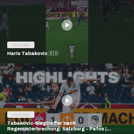
YOUTUBE
Haris Tabakovic 🇧🇦
YOUTUBE
Tabakovic-Siegtreffer nach
Regenunterbrechung: Salzburg – Pafos |