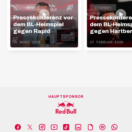
STIMMEN
STIMMEN
Pressekonferenz vor
Pressekonfere
dem BL-Heimspiel
dem BL-Heimsp
gegen Rapid
gegen Hartbe
13. MÄRZ 2026
27. FEBRUAR 2026
HAUPTSPONSOR