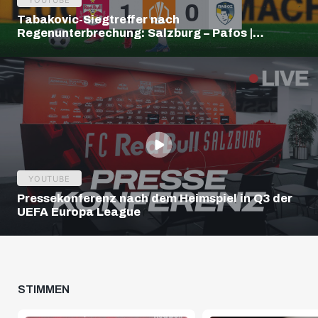
YOUTUBE
Tabakovic-Siegtreffer nach
Regenunterbrechung: Salzburg – Pafos |
Highlights | Europa League Q3
YOUTUBE
Pressekonferenz nach dem Heimspiel in Q3 der
UEFA Europa League
STIMMEN