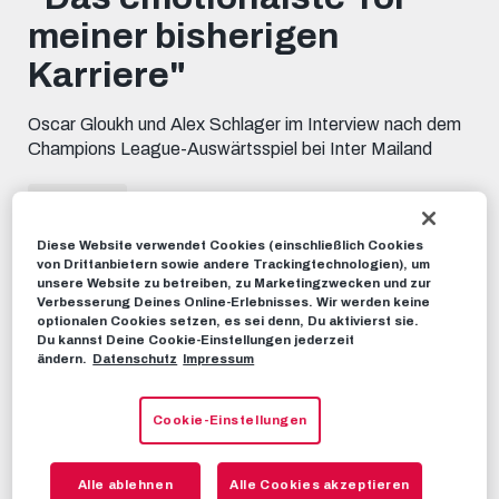
minute,
meiner bisherigen
36
seconds
Karriere"
Oscar Gloukh und Alex Schlager im Interview nach dem
Champions League-Auswärtsspiel bei Inter Mailand
STIMMEN
24. OKTOBER 2023
Diese Website verwendet Cookies (einschließlich Cookies
von Drittanbietern sowie andere Trackingtechnologien), um
Dieses Video teilen:
unsere Website zu betreiben, zu Marketingzwecken und zur
Tweet
Verbesserung Deines Online-Erlebnisses. Wir werden keine
optionalen Cookies setzen, es sei denn, Du aktivierst sie.
EMPFOHLENE VIDEOS
Du kannst Deine Cookie-Einstellungen jederzeit
ändern.
Datenschutz
Impressum
RBS-TV
Das ist unser Tor der Saison
Cookie-Einstellungen
2021/22!
25. MAI 2022
Alle ablehnen
Alle Cookies akzeptieren