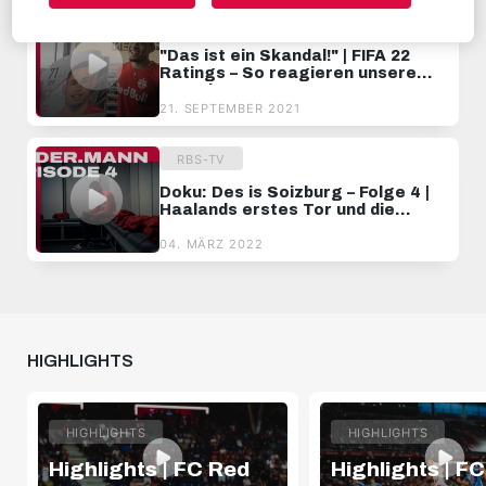
RBS-TV
"Das ist ein Skandal!" | FIFA 22
Ratings – So reagieren unsere
Burschen!
21. SEPTEMBER 2021
RBS-TV
Doku: Des is Soizburg – Folge 4 |
Haalands erstes Tor und die
Patson Daka-Story
04. MÄRZ 2022
HIGHLIGHTS
HIGHLIGHTS
HIGHLIGHTS
Highlights | FC Red
Highlights | F