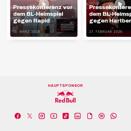
Pressekonferenz vor
Pressekonfere
dem BL-Heimspiel
dem BL-Heimsp
gegen Rapid
gegen Hartbe
13. MÄRZ 2026
27. FEBRUAR 2026
HAUPTSPONSOR