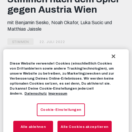
minutes,
gegen Austria Wien
8
seconds
mit Benjamin Sesko, Noah Okafor, Luka Sucic und
Matthias Jaissle
STIMMEN
22. JULI 2022
Dieses Video teilen:
Diese Website verwendet Cookies (einschließlich Cookies
Tweet
von Drittanbietern sowie andere Trackingtechnologien), um
unsere Website zu betreiben, zu Marketingzwecken und zur
EMPFOHLENE VIDEOS
Verbesserung Deines Online-Erlebnisses. Wir werden keine
optionalen Cookies setzen, es sei denn, Du aktivierst sie.
Du kannst Deine Cookie-Einstellungen jederzeit
STIMMEN
ändern.
Datenschutz
Impressum
Stimmen nach dem Spiel gegen
Austria Wien
Cookie-Einstellungen
24. APRIL 2022
Alle ablehnen
Alle Cookies akzeptieren
STIMMEN