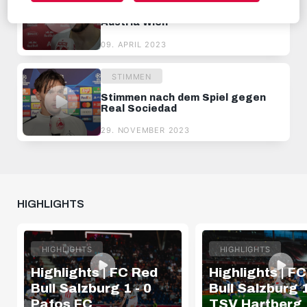
Stimmen nach dem Spiel gegen
Austria Wien
09. APRIL 2023
STIMMEN
Stimmen nach dem Spiel gegen
Real Sociedad
29. NOVEMBER 2023
HIGHLIGHTS
HIGHLIGHTS
HIGHLIGHTS
Highlights | FC Red
Highlights | F
Bull Salzburg 1 - 0
Bull Salzburg 1
Pafos FC
TSV Hartberg