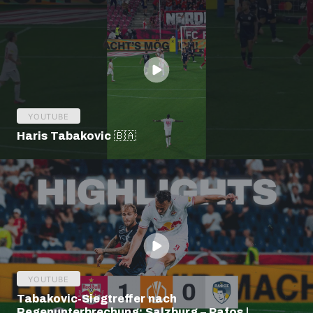
YOUTUBE
Haris Tabakovic 🇧🇦
YOUTUBE
Tabakovic-Siegtreffer nach
Regenunterbrechung: Salzburg – Pafos |