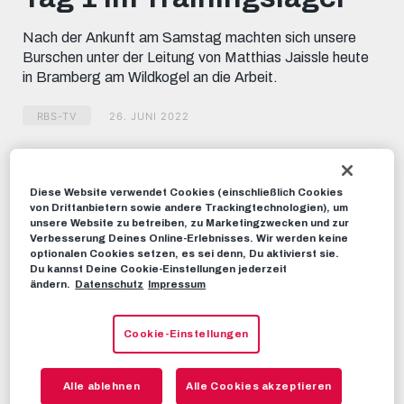
minutes,
40
Nach der Ankunft am Samstag machten sich unsere
seconds
Burschen unter der Leitung von Matthias Jaissle heute
in Bramberg am Wildkogel an die Arbeit.
RBS-TV
26. JUNI 2022
Dieses Video teilen:
Diese Website verwendet Cookies (einschließlich Cookies
Tweet
von Drittanbietern sowie andere Trackingtechnologien), um
EMPFOHLENE VIDEOS
unsere Website zu betreiben, zu Marketingzwecken und zur
Verbesserung Deines Online-Erlebnisses. Wir werden keine
optionalen Cookies setzen, es sei denn, Du aktivierst sie.
RBS-TV
Du kannst Deine Cookie-Einstellungen jederzeit
ändern.
Datenschutz
Impressum
INSIDE TRAININGSLAGER Teil 1 |
Ankunft im Hotel, Basketball,
erstes Training
Cookie-Einstellungen
26. JUNI 2022
HINTER DEN KULISSEN
Alle ablehnen
Alle Cookies akzeptieren