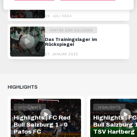
RBS-TV: So liefen die ersten Tage
im Trainingslager
09. JULI 2024
HINTER DEN KULISSEN
Das Trainingslager im
Rückspiegel
21. JANUAR 2023
HIGHLIGHTS
HIGHLIGHTS
HIGHLIGHTS
Highlights | FC Red
Highlights | F
Bull Salzburg 1 - 0
Bull Salzburg 1
Pafos FC
TSV Hartberg